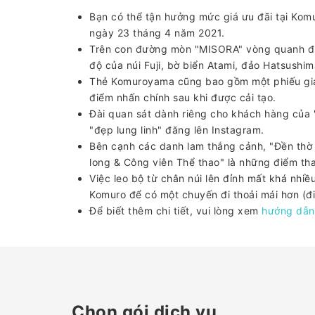
Bạn có thể tận hưởng mức giá ưu đãi tại Komu
ngày 23 tháng 4 năm 2021.
Trên con đường mòn "MISORA" vòng quanh đỉ
độ của núi Fuji, bờ biển Atami, đảo Hatsushi
Thẻ Komuroyama cũng bao gồm một phiếu giảm
điểm nhấn chính sau khi được cải tạo.
Đài quan sát dành riêng cho khách hàng của 
"đẹp lung linh" đăng lên Instagram.
Bên cạnh các danh lam thắng cảnh, "Đền thờ
long & Công viên Thể thao" là những điểm tha
Việc leo bộ từ chân núi lên đỉnh mất khá nhiề
Komuro để có một chuyến đi thoải mái hơn (đi
Để biết thêm chi tiết, vui lòng xem
hướng dẫn 
Chọn gói dịch vụ