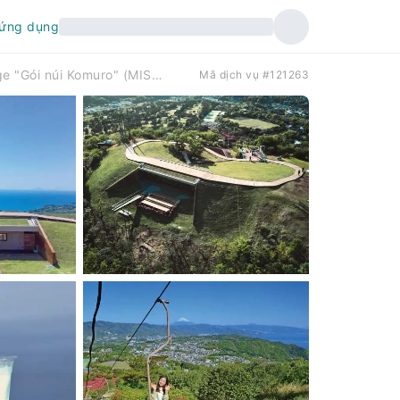
 ứng dụng
Đường mòn Shizuoka Ito Komuro Ridge "Gói núi Komuro" (MISORA)｜Vé xe buýt khứ hồi + vé khứ hồi cáp treo + phiếu giảm giá
Mã dịch vụ #121263