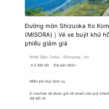
Đường mòn Shizuoka Ito Kom
(MISORA)｜Vé xe buýt khứ hồi
phiếu giảm giá
Nhật Bản
Tokai
Shizuoka
Ito
-
,
,
4.5
Rất tốt
Đã bán 900+
Miễn phí huỷ dịch vụ
E-voucher sẽ được gửi tới email của quý khách,
để đổi vé