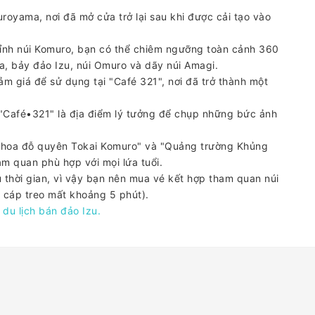
royama, nơi đã mở cửa trở lại sau khi được cải tạo vào
nh núi Komuro, bạn có thể chiêm ngưỡng toàn cảnh 360
ma, bảy đảo Izu, núi Omuro và dãy núi Amagi.
 giá để sử dụng tại "Café 321", nơi đã trở thành một
"Café•321" là địa điểm lý tưởng để chụp những bức ảnh
 hoa đỗ quyên Tokai Komuro" và "Quảng trường Khủng
m quan phù hợp với mọi lứa tuổi.
u thời gian, vì vậy bạn nên mua vé kết hợp tham quan núi
 cáp treo mất khoảng 5 phút).
du lịch bán đảo Izu.