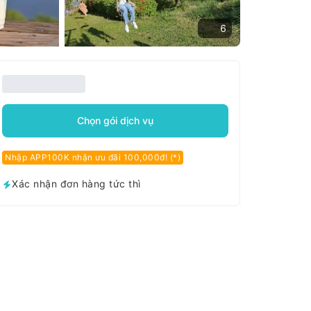
6
Chọn gói dịch vụ
Nhập APP100K nhận ưu đãi 100,000đ! (*)
Xác nhận đơn hàng tức thì