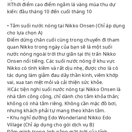
※Thời điểm cao điểm ngắm lá vàng mùa thu dự
kiến: đầu tháng 10 đến cuối tháng 10
• Tắm suối nước nóng tại Nikko Onsen (Chỉ áp dụng
cho lựa chọn A)
Điểm dừng chân cuối cùng trong chuyến đi tham
quan Nikko trong ngày của bạn sẽ là một suối
nước nóng ngoài trời thư giãn tại thị trấn Nikko
Onsen nổi tiếng. Các suối nước nóng ở khu vực
Nikko có tính kiềm và rất dịu nhẹ, được cho là có
tác dụng làm giảm đau dây thần kinh, viêm khớp
vai, xua tan mệt mỏi và cải thiện sức khỏe.
※Các tiện nghi suối nước nóng tại Nikko Onsen là
nhà tắm công cộng, chỉ dành cho tắm khỏa thân;
không có nhà tắm riêng. Không cần mặc đồ bơi,
nhưng khách phải tự mang theo khăn tắm.
• Khu nghỉ dưỡng Edo Wonderland Nikko Edo
Village (Chỉ áp dụng cho gói dịch vụ B)
Đắm mình trong ánh nắng mặt trời của tỉnh