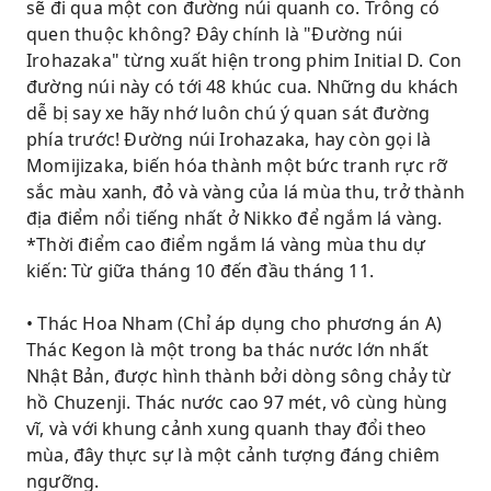
sẽ đi qua một con đường núi quanh co. Trông có
quen thuộc không? Đây chính là "Đường núi
Irohazaka" từng xuất hiện trong phim Initial D. Con
đường núi này có tới 48 khúc cua. Những du khách
dễ bị say xe hãy nhớ luôn chú ý quan sát đường
phía trước! Đường núi Irohazaka, hay còn gọi là
Momijizaka, biến hóa thành một bức tranh rực rỡ
sắc màu xanh, đỏ và vàng của lá mùa thu, trở thành
địa điểm nổi tiếng nhất ở Nikko để ngắm lá vàng.
*Thời điểm cao điểm ngắm lá vàng mùa thu dự
kiến: Từ giữa tháng 10 đến đầu tháng 11.
• Thác Hoa Nham (Chỉ áp dụng cho phương án A)
Thác Kegon là một trong ba thác nước lớn nhất
Nhật Bản, được hình thành bởi dòng sông chảy từ
hồ Chuzenji. Thác nước cao 97 mét, vô cùng hùng
vĩ, và với khung cảnh xung quanh thay đổi theo
mùa, đây thực sự là một cảnh tượng đáng chiêm
ngưỡng.