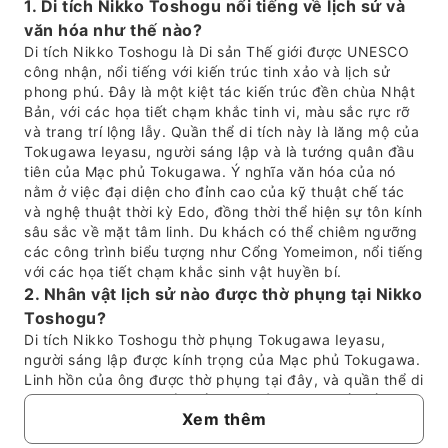
1. Di tích Nikko Toshogu nổi tiếng về lịch sử và
văn hóa như thế nào?
Di tích Nikko Toshogu là Di sản Thế giới được UNESCO
công nhận, nổi tiếng với kiến trúc tinh xảo và lịch sử
phong phú. Đây là một kiệt tác kiến trúc đền chùa Nhật
Bản, với các họa tiết chạm khắc tinh vi, màu sắc rực rỡ
và trang trí lộng lẫy. Quần thể di tích này là lăng mộ của
Tokugawa Ieyasu, người sáng lập và là tướng quân đầu
tiên của Mạc phủ Tokugawa. Ý nghĩa văn hóa của nó
nằm ở việc đại diện cho đỉnh cao của kỹ thuật chế tác
và nghệ thuật thời kỳ Edo, đồng thời thể hiện sự tôn kính
sâu sắc về mặt tâm linh. Du khách có thể chiêm ngưỡng
các công trình biểu tượng như Cổng Yomeimon, nổi tiếng
với các họa tiết chạm khắc sinh vật huyền bí.
2. Nhân vật lịch sử nào được thờ phụng tại Nikko
Toshogu?
Di tích Nikko Toshogu thờ phụng Tokugawa Ieyasu,
người sáng lập được kính trọng của Mạc phủ Tokugawa.
Linh hồn của ông được thờ phụng tại đây, và quần thể di
tích này là nơi an nghỉ cuối cùng của ông. Thiết kế và
Xem thêm
xây dựng lộng lẫy của di tích phản ánh sự tôn trọng và
quyền lực to lớn gắn liền với Ieyasu, người đã thống nhất