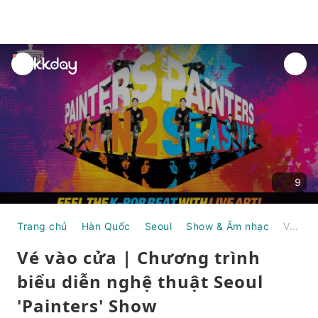
unread
notifications
9
Trang chủ
Hàn Quốc
Seoul
Show & Âm nhạc
Vé vào cửa | Chương trình biểu diễn nghệ thuật Seoul 'Painters' Show [Gwanghwamun Hall]
Vé vào cửa | Chương trình
biểu diễn nghệ thuật Seoul
'Painters' Show