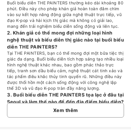
Buổi biểu diễn THE PAINTERS thường kéo dài khoảng 80
phút. Điều này cho phép khán giả hoàn toàn đắm chìm
vào sự kết hợp năng động giữa nghệ thuật trực tiếp, vũ
đạo K-pop và hài kịch thị giác mà không có giải lao,
mang đến trải nghiệm biểu diễn sống động và liên tục.
2. Khán giả có thể mong đợi những loại hình
nghệ thuật và biểu diễn thị giác nào tại buổi biểu
diễn THE PAINTERS?
Tại THE PAINTERS, bạn có thể mong đợi một bữa tiệc thị
giác đa dạng. Buổi biểu diễn tích hợp sáng tạo nhiều loại
hình nghệ thuật khác nhau, bao gồm phác thảo trực
tiếp, tranh sơn dầu biểu cảm, nghệ thuật cát tinh xảo và
tác phẩm điêu khắc thủy tinh quyến rũ. Những điều này
được thổi hồn một cách sống động với công nghệ lập
thể 3D và vũ đạo K-pop tràn đầy năng lượng.
3. Buổi biểu diễn THE PAINTERS tọa lạc ở đâu tại
Seoul và làm thế nào để đến địa điểm biểu diễn?
Buổi biểu diễn THE PAINTERS được trình diễn tại The
Xem thêm
Painters Kyunghyang Arthill, tầng 1, tọa lạc tại Seoul. Để
đến địa điểm, phương tiện giao thông công cộng được
khuyến khích mạnh mẽ. Bạn có thể đi tàu điện ngầm đến