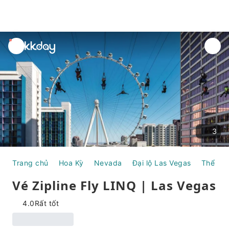
unread
notifications
3
Trang chủ
Hoa Kỳ
Nevada
Đại lộ Las Vegas
Thể th
Vé Zipline Fly LINQ | Las Vegas
4.0
Rất tốt