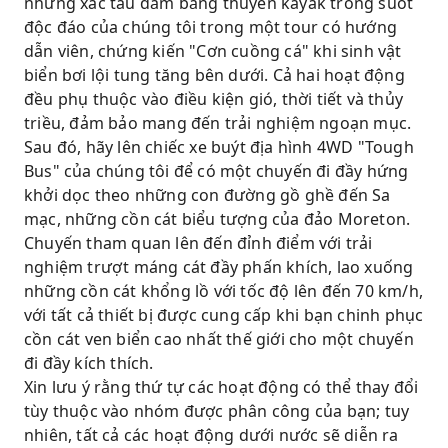
những xác tàu đắm bằng thuyền kayak trong suốt
độc đáo của chúng tôi trong một tour có hướng
dẫn viên, chứng kiến ​​"Cơn cuồng cá" khi sinh vật
biển bơi lội tung tăng bên dưới. Cả hai hoạt động
đều phụ thuộc vào điều kiện gió, thời tiết và thủy
triều, đảm bảo mang đến trải nghiệm ngoạn mục.
Sau đó, hãy lên chiếc xe buýt địa hình 4WD "Tough
Bus" của chúng tôi để có một chuyến đi đầy hứng
khởi dọc theo những con đường gồ ghề đến Sa
mạc, những cồn cát biểu tượng của đảo Moreton.
Chuyến tham quan lên đến đỉnh điểm với trải
nghiệm trượt máng cát đầy phấn khích, lao xuống
những cồn cát khổng lồ với tốc độ lên đến 70 km/h,
với tất cả thiết bị được cung cấp khi bạn chinh phục
cồn cát ven biển cao nhất thế giới cho một chuyến
đi đầy kích thích.
Xin lưu ý rằng thứ tự các hoạt động có thể thay đổi
tùy thuộc vào nhóm được phân công của bạn; tuy
nhiên, tất cả các hoạt động dưới nước sẽ diễn ra