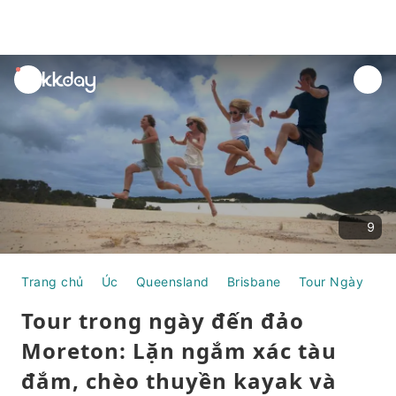
unread
notifications
9
Trang chủ
Úc
Queensland
Brisbane
Tour Ngày
To
Tour trong ngày đến đảo
Moreton: Lặn ngắm xác tàu
đắm, chèo thuyền kayak và