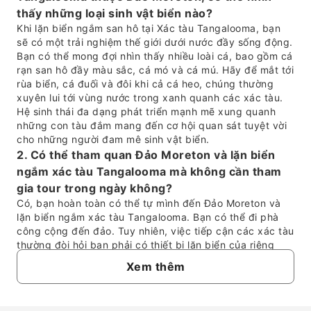
thấy những loại sinh vật biển nào?
Khi lặn biển ngắm san hô tại Xác tàu Tangalooma, bạn
sẽ có một trải nghiệm thế giới dưới nước đầy sống động.
Bạn có thể mong đợi nhìn thấy nhiều loài cá, bao gồm cá
rạn san hô đầy màu sắc, cá mó và cá mú. Hãy để mắt tới
rùa biển, cá đuối và đôi khi cả cá heo, chúng thường
xuyên lui tới vùng nước trong xanh quanh các xác tàu.
Hệ sinh thái đa dạng phát triển mạnh mẽ xung quanh
những con tàu đắm mang đến cơ hội quan sát tuyệt vời
cho những người đam mê sinh vật biển.
2. Có thể tham quan Đảo Moreton và lặn biển
ngắm xác tàu Tangalooma mà không cần tham
gia tour trong ngày không?
Có, bạn hoàn toàn có thể tự mình đến Đảo Moreton và
lặn biển ngắm xác tàu Tangalooma. Bạn có thể đi phà
công cộng đến đảo. Tuy nhiên, việc tiếp cận các xác tàu
thường đòi hỏi bạn phải có thiết bị lặn biển của riêng
mình và phương tiện di chuyển đến địa điểm, cũng như
Xem thêm
nắm rõ thông tin về thủy triều và dòng chảy. Một tour
trong ngày có hướng dẫn viên thường cung cấp đầy đủ
thiết bị cần thiết, phương tiện di chuyển đến và đi từ