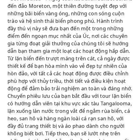
đến đảo Moreton, một thiên đường tuyệt đẹp với
những bãi biển vàng óng, những con sóng cuộn
trào và hệ sinh thái biển phong phú. Hành trình
đầy thú vị này sẽ đưa bạn đến một trong những
điểm đến ngoạn mục nhất của Úc, nơi các chuyên
gia từng đoạt giải thưởng của chúng tôi sẽ hướng
dẫn bạn tham gia một loạt các hoạt động hấp dẫn.
Từ lặn biển đến trượt máng trên cát, cả ngày được
thiết kế để bạn hòa mình vào vẻ đẹp tự nhiên của
hòn đảo, với tất cả các hoạt động được điều chỉnh
phù hợp với thủy triều, thời tiết và điều kiện hoạt
động để đảm bảo trải nghiệm an toàn và đáng nhớ.
Chuyến phiêu lưu của bạn bắt đầu với tour lặn biển
có hướng dẫn viên tại khu vực xác tàu Tangalooma,
lặn xuống làn nước trong vắt để ngắm rùa biển, cá
heo, san hô và hàng ngàn loài cá rạn san hô, với
đầy đủ trang thiết bị và áo phao dành cho người
không biết bơi. Tiếp theo, bạn sẽ lướt nhẹ trên