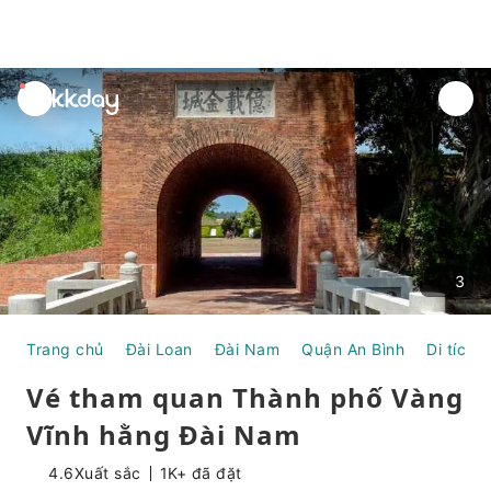
unread
notifications
3
Trang chủ
Đài Loan
Đài Nam
Quận An Bình
Di tích l
Vé tham quan Thành phố Vàng
Vĩnh hằng Đài Nam
4.6
Xuất sắc
1K+ đã đặt