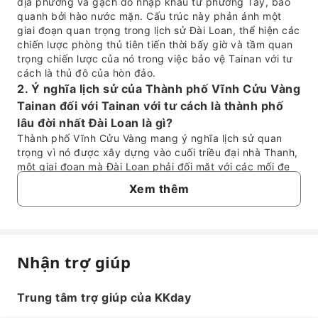
địa phương và gạch đỏ nhập khẩu từ phương Tây, bao
quanh bởi hào nước mặn. Cấu trúc này phản ánh một
giai đoạn quan trọng trong lịch sử Đài Loan, thể hiện các
chiến lược phòng thủ tiên tiến thời bấy giờ và tầm quan
trọng chiến lược của nó trong việc bảo vệ Tainan với tư
cách là thủ đô của hòn đảo.
2. Ý nghĩa lịch sử của Thành phố Vĩnh Cửu Vàng
Tainan đối với Tainan với tư cách là thành phố
lâu đời nhất Đài Loan là gì?
Thành phố Vĩnh Cửu Vàng mang ý nghĩa lịch sử quan
trọng vì nó được xây dựng vào cuối triều đại nhà Thanh,
một giai đoạn mà Đài Loan phải đối mặt với các mối đe
dọa từ bên ngoài. Việc xây dựng pháo đài nhằm mục
Xem thêm
đích củng cố Tainan, nơi được coi là thủ đô và là thành
phố lâu đời nhất của Đài Loan, chống lại các cuộc xâm
lược tiềm tàng. Pháo đài này tượng trưng cho vai trò lâu
đời của Tainan như một trung tâm chiến lược và văn hóa,
thể hiện khả năng phục hồi và chiều sâu lịch sử của
Nhận trợ giúp
thành phố trong câu chuyện của hòn đảo.
Câu hỏi thường gặp
3. Ý nghĩa văn hóa của tên gọi 'Tainan' liên quan
Trung tâm trợ giúp của KKday
đến Thành phố Vĩnh Cửu Vàng là gì?
1. Điều gì làm cho Thành phố Vĩnh Cửu Vàng
Tên gọi 'Tainan' theo nghĩa đen có nghĩa là 'Đài Loan