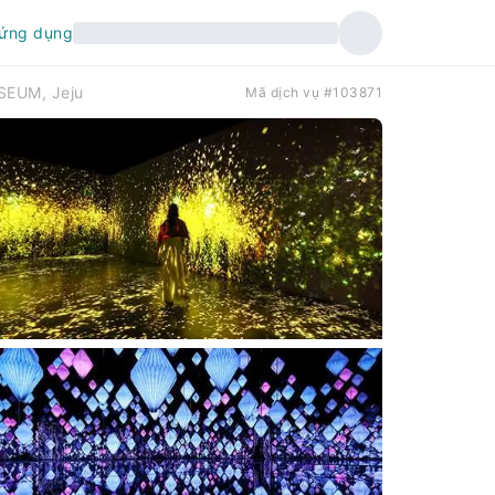
 ứng dụng
SEUM, Jeju
Mã dịch vụ #103871