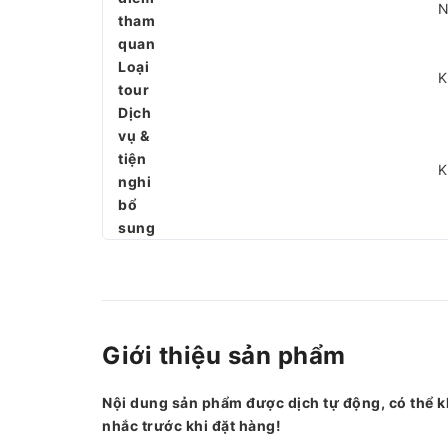
N
tham
quan
Loại
K
tour
Dịch
vụ &
tiện
K
nghi
bổ
sung
Giới thiệu sản phẩm
Nội dung sản phẩm được dịch tự động, có thể k
nhắc trước khi đặt hàng!