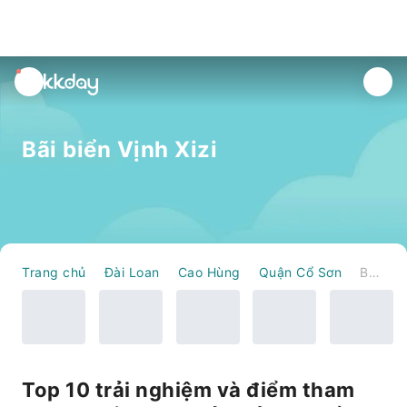
unread
notifications
Bãi biển Vịnh Xizi
Trang chủ
Đài Loan
Cao Hùng
Quận Cổ Sơn
Bãi biển Vịnh Xizi
Top 10 trải nghiệm và điểm tham