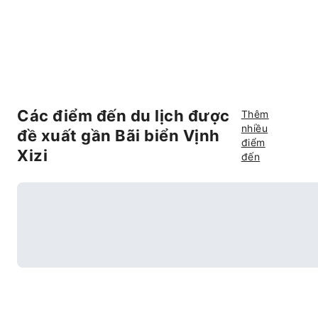
Các điểm đến du lịch được
Thêm
nhiều
đề xuất gần Bãi biển Vịnh
điểm
Xizi
đến