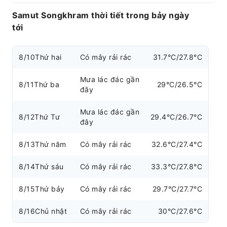
Samut Songkhram thời tiết trong bảy ngày
tới
8/10
Thứ hai
Có mây rải rác
31.7°C/27.8°C
Mưa lác đác gần
8/11
Thứ ba
29°C/26.5°C
đây
Mưa lác đác gần
8/12
Thứ Tư
29.4°C/26.7°C
đây
8/13
Thứ năm
Có mây rải rác
32.6°C/27.4°C
8/14
Thứ sáu
Có mây rải rác
33.3°C/27.8°C
8/15
Thứ bảy
Có mây rải rác
29.7°C/27.7°C
8/16
Chủ nhật
Có mây rải rác
30°C/27.6°C