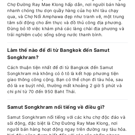
Chợ Đường Ray Mae Klong hấp dẫn, nơi người bán hàng
nhanh chóng thu dọn quầy hàng của họ khi tàu chạy
qua, và Chợ Nổi Amphawa đẹp như tranh vẽ, một trung
tâm sôi động cho ẩm thực và đồ thủ công địa phương.
Đừng bỏ lỡ việc khám phá các làng chài địa phương và
trải nghiệm cuộc sống sông nước thanh bình.
Làm thế nào để đi từ Bangkok đến Samut
Songkhram?
Cách thuận tiện nhất để đi từ Bangkok đến Samut
Songkhram mà không có ô tô là kết hợp phương tiện
giao thông công cộng. Bạn có thể chọn đi tàu hỏa, sau
đó là xe buýt nhỏ, thường mất khoảng 2 giờ 5 phút và
chi phí từ 70 đến 950 Baht Thái.
Samut Songkhram nổi tiếng về điều gì?
Samut Songkhram nổi tiếng với các khu chợ độc đáo và
sôi động, đặc biệt là Chợ Đường Ray Mae Klong, nơi
người bán hàng hoạt động ngay trên đường ray tàu hỏa.