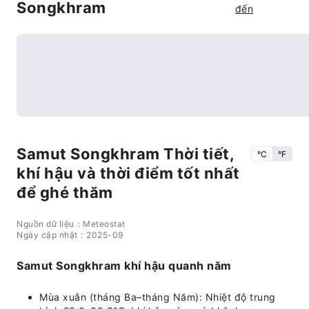
Songkhram
đến
Samut Songkhram Thời tiết,
°C
°F
khí hậu và thời điểm tốt nhất
để ghé thăm
Nguồn dữ liệu：Meteostat
Ngày cập nhật：2025-09
Samut Songkhram khí hậu quanh năm
Mùa xuân (tháng Ba–tháng Năm): Nhiệt độ trung