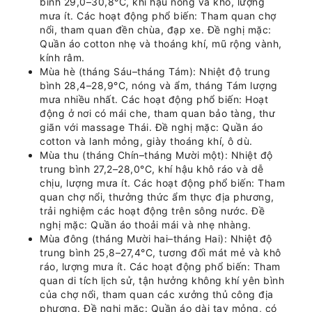
bình 29,0–30,8°C, khí hậu nóng và khô, lượng
mưa ít. Các hoạt động phổ biến: Tham quan chợ
nổi, tham quan đền chùa, đạp xe. Đề nghị mặc:
Quần áo cotton nhẹ và thoáng khí, mũ rộng vành,
kính râm.
Mùa hè (tháng Sáu–tháng Tám): Nhiệt độ trung
bình 28,4–28,9°C, nóng và ẩm, tháng Tám lượng
mưa nhiều nhất. Các hoạt động phổ biến: Hoạt
động ở nơi có mái che, tham quan bảo tàng, thư
giãn với massage Thái. Đề nghị mặc: Quần áo
cotton và lanh mỏng, giày thoáng khí, ô dù.
Mùa thu (tháng Chín–tháng Mười một): Nhiệt độ
trung bình 27,2–28,0°C, khí hậu khô ráo và dễ
chịu, lượng mưa ít. Các hoạt động phổ biến: Tham
quan chợ nổi, thưởng thức ẩm thực địa phương,
trải nghiệm các hoạt động trên sông nước. Đề
nghị mặc: Quần áo thoải mái và nhẹ nhàng.
Mùa đông (tháng Mười hai–tháng Hai): Nhiệt độ
trung bình 25,8–27,4°C, tương đối mát mẻ và khô
ráo, lượng mưa ít. Các hoạt động phổ biến: Tham
quan di tích lịch sử, tận hưởng không khí yên bình
của chợ nổi, tham quan các xưởng thủ công địa
phương. Đề nghị mặc: Quần áo dài tay mỏng, có