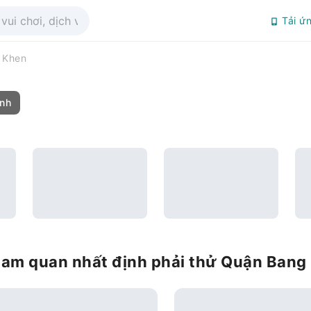
Tải ứ
 Khen
ình
tham quan nhất định phải thử Quận Bang