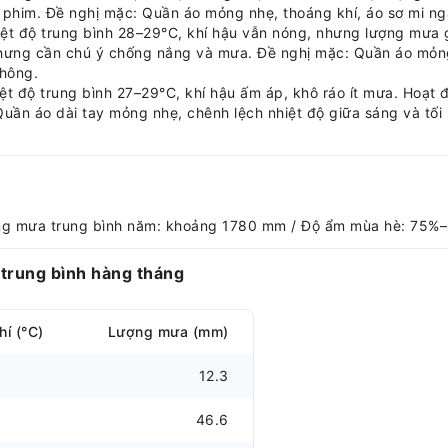
 phim. Đề nghị mặc: Quần áo mỏng nhẹ, thoáng khí, áo sơ mi n
iệt độ trung bình 28–29°C, khí hậu vẫn nóng, nhưng lượng mưa 
hưng cần chú ý chống nắng và mưa. Đề nghị mặc: Quần áo mỏng n
hông.
t độ trung bình 27–29°C, khí hậu ấm áp, khô ráo ít mưa. Hoạt 
uần áo dài tay mỏng nhẹ, chênh lệch nhiệt độ giữa sáng và tối 
ợng mưa trung bình năm: khoảng 1780 mm / Độ ẩm mùa hè: 75%–
trung bình hàng tháng
hí (°C)
Lượng mưa (mm)
12.3
46.6