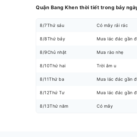
Quận Bang Khen thời tiết trong bảy ngày
8/7
Thứ sáu
Có mây rải rác
8/8
Thứ bảy
Mưa lác đác gần 
8/9
Chủ nhật
Mưa rào nhẹ
8/10
Thứ hai
Trời âm u
8/11
Thứ ba
Mưa lác đác gần 
8/12
Thứ Tư
Mưa lác đác gần 
8/13
Thứ năm
Có mây