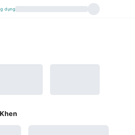
ng dụng
 Khen