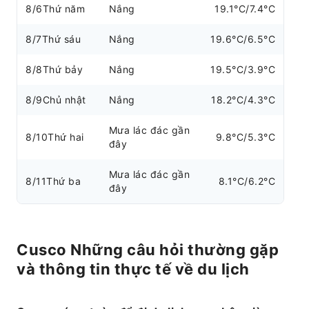
8/6
Thứ năm
Nắng
19.1°C/7.4°C
8/7
Thứ sáu
Nắng
19.6°C/6.5°C
8/8
Thứ bảy
Nắng
19.5°C/3.9°C
8/9
Chủ nhật
Nắng
18.2°C/4.3°C
Mưa lác đác gần
8/10
Thứ hai
9.8°C/5.3°C
đây
Mưa lác đác gần
8/11
Thứ ba
8.1°C/6.2°C
đây
Cusco Những câu hỏi thường gặp
và thông tin thực tế về du lịch