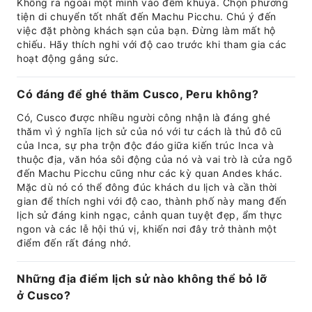
Không ra ngoài một mình vào đêm khuya. Chọn phương
tiện di chuyển tốt nhất đến Machu Picchu. Chú ý đến
việc đặt phòng khách sạn của bạn. Đừng làm mất hộ
chiếu. Hãy thích nghi với độ cao trước khi tham gia các
hoạt động gắng sức.
Có đáng để ghé thăm Cusco, Peru không?
Có, Cusco được nhiều người công nhận là đáng ghé
thăm vì ý nghĩa lịch sử của nó với tư cách là thủ đô cũ
của Inca, sự pha trộn độc đáo giữa kiến trúc Inca và
thuộc địa, văn hóa sôi động của nó và vai trò là cửa ngõ
đến Machu Picchu cũng như các kỳ quan Andes khác.
Mặc dù nó có thể đông đúc khách du lịch và cần thời
gian để thích nghi với độ cao, thành phố này mang đến
lịch sử đáng kinh ngạc, cảnh quan tuyệt đẹp, ẩm thực
ngon và các lễ hội thú vị, khiến nơi đây trở thành một
điểm đến rất đáng nhớ.
Những địa điểm lịch sử nào không thể bỏ lỡ
ở Cusco?