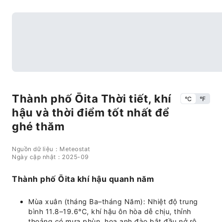
Thành phố Ōita Thời tiết, khí
°C
°F
hậu và thời điểm tốt nhất để
ghé thăm
Nguồn dữ liệu：Meteostat
Ngày cập nhật：2025-09
Thành phố Ōita khí hậu quanh năm
Mùa xuân (tháng Ba–tháng Năm): Nhiệt độ trung
bình 11.8–19.6°C, khí hậu ôn hòa dễ chịu, thỉnh
thoảng có mưa phùn, hoa anh đào bắt đầu nở rộ