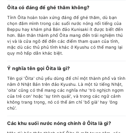
Ōita có đáng để ghé thăm không?
Tỉnh Ōita hoàn toàn xứng đáng để ghé thăm, dù bạn
chọn đắm mình trong các suối nước nóng nổi tiếng của
Beppu hay khám phá Bán đảo Kunisaki ít được biết đến
hơn. Bản thân thành phố Ōita mang đến trải nghiệm thú
vị và là cửa ngõ để đến các điểm tham quan của tỉnh,
mặc dù các thủ phủ tỉnh khác ở Kyushu có thể mang lại
quy mô hấp dẫn khác biệt.
Ý nghĩa tên gọi Ōita là gì?
Tên gọi 'Ōita' chủ yếu dùng để chỉ một thành phố và tỉnh
nằm ở Nhật Bản trên đảo Kyushu. Là một từ tiếng Nhật,
'oita' cũng có thể mang các nghĩa như 'trò nghịch ngợm
của trẻ con' hoặc 'sự tinh quái', và trong các ngữ cảnh
không trang trọng, nó có thể ám chỉ 'bố già' hay 'ông
chủ'.
Các khu suối nước nóng chính ở Ōita là gì?