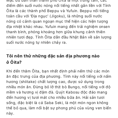
Mặc dù bản thân thành phố Ōita là một trung tâm, các
điểm đến suối nước nóng nổi tiếng nhất gắn liền với Tỉnh
Ōita là các thành phố Beppu và Yufuin. Beppu nổi tiếng
toàn cầu với 'Địa ngục' (Jigoku), là những suối nước
nóng có cảnh quan ngoạn mục thể hiện các hiện tượng
địa nhiệt khác nhau. Yufuin mang đến trải nghiệm onsen
thanh bình, phóng khoáng hơn giữa khung cảnh thiên
nhiên tươi đẹp. Tỉnh Ōita dẫn đầu Nhật Bản về sản lượng
suối nước nóng tự nhiên chảy ra.
Tôi nên thử những đặc sản địa phương nào
ở Ōita?
Khi đến thăm Ōita, bạn nhất định phải nếm thử các món
ăn đặc trưng của địa phương. Tỉnh này nổi tiếng với nấm
hương (shiitake) chất lượng cao, được sử dụng trong
nhiều món ăn. Đừng bỏ lỡ thịt bò Bungo, nổi tiếng với độ
mềm và hương vị đậm đà. Quýt Kabosu độc đáo mang
đến hương vị tươi mát cho nhiều bữa ăn. Hải sản tươi
sống, đặc biệt là cá Saba Seki, là một món ngon không
thể bỏ qua, làm nổi bật sự phong phú của vùng ven biển
này.