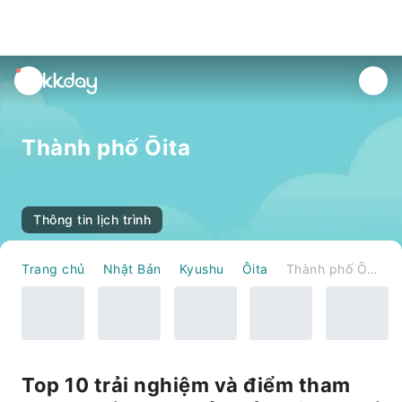
unread
notifications
Thành phố Ōita
Thông tin lịch trình
Trang chủ
Nhật Bản
Kyushu
Ôita
Thành phố Ōita
Top 10 trải nghiệm và điểm tham