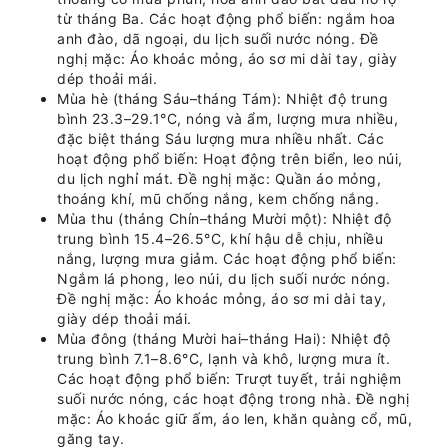
từ tháng Ba. Các hoạt động phổ biến: ngắm hoa
anh đào, dã ngoại, du lịch suối nước nóng. Đề
nghị mặc: Áo khoác mỏng, áo sơ mi dài tay, giày
dép thoải mái.
Mùa hè (tháng Sáu–tháng Tám): Nhiệt độ trung
bình 23.3–29.1°C, nóng và ẩm, lượng mưa nhiều,
đặc biệt tháng Sáu lượng mưa nhiều nhất. Các
hoạt động phổ biến: Hoạt động trên biển, leo núi,
du lịch nghỉ mát. Đề nghị mặc: Quần áo mỏng,
thoáng khí, mũ chống nắng, kem chống nắng.
Mùa thu (tháng Chín–tháng Mười một): Nhiệt độ
trung bình 15.4–26.5°C, khí hậu dễ chịu, nhiều
nắng, lượng mưa giảm. Các hoạt động phổ biến:
Ngắm lá phong, leo núi, du lịch suối nước nóng.
Đề nghị mặc: Áo khoác mỏng, áo sơ mi dài tay,
giày dép thoải mái.
Mùa đông (tháng Mười hai–tháng Hai): Nhiệt độ
trung bình 7.1–8.6°C, lạnh và khô, lượng mưa ít.
Các hoạt động phổ biến: Trượt tuyết, trải nghiệm
suối nước nóng, các hoạt động trong nhà. Đề nghị
mặc: Áo khoác giữ ấm, áo len, khăn quàng cổ, mũ,
găng tay.