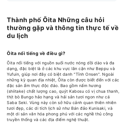
Thành phố Ōita Những câu hỏi
thường gặp và thông tin thực tế về
du lịch
Ōita nổi tiếng về điều gì?
Ōita nổi tiếng với nguồn suối nước nóng dồi dào và đa
dạng, đặc biệt là ở các khu vực lân cận như Beppu và
Yufuin, giúp nơi đây có biệt danh "Tỉnh Onsen". Ngoài
những kỳ quan địa nhiệt, Ōita còn được biết đến với các
đặc sản ẩm thực độc đáo. Bao gồm nấm hương
(shiitake) chất lượng cao, quýt Kabosu có vị chua thanh,
thịt bò Bungo hảo hạng và hải sản tươi ngon như cá
Saba Seki. Vùng này còn sở hữu cảnh quan thiên nhiên
tươi đẹp, các di tích lịch sử như Bán đảo Kunisaki, và
một di sản văn hóa phong phú với các nghề thủ công
truyền thống và các địa điểm nghệ thuật.