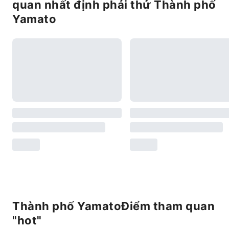
quan nhất định phải thử Thành phố
Yamato
Thành phố YamatoĐiểm tham quan
"hot"