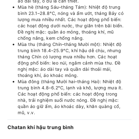
áo dài tay, ô dù là cần thiết.
Mùa hè (tháng Sáu–tháng Tám): Nhiệt độ trung
bình 23.1–28.8°C, nóng và ẩm ướt, tháng Bảy có
lượng mưa nhiều nhất. Các hoạt động phổ biến:
các hoạt động dưới nước, thư giãn trên bãi biển.
Đề nghị mặc: quần áo mỏng, thoáng khí, mũ
chống nắng, kem chống nắng.
Mùa thu (tháng Chín–tháng Mười một): Nhiệt độ
trung bình 18.4–25.9°C, khí hậu dễ chịu, nhưng
tháng Chín có lượng mưa nhiều hơn. Các hoạt
động phổ biến: leo núi, ngắm cảnh mùa thu. Đề
nghị mặc: áo dài tay và quần dài thoải mái,
thoáng khí, áo khoác mỏng.
Mùa đông (tháng Mười hai–tháng Hai): Nhiệt độ
trung bình 4.8–6.2°C, lạnh và khô, lượng mưa ít.
Các hoạt động phổ biến: các hoạt động trong
nhà, trải nghiệm suối nước nóng. Đề nghị mặc:
quần áo giữ ấm, áo khoác dày, khăn quàng cổ,
mũ, v.v.
Chatan khí hậu trung bình