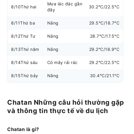
Mưa lác đác gần
8/10
Thứ hai
30.2°C/22.5°C
đây
8/11
Thứ ba
Nắng
29.5°C/18.7°C
8/12
Thứ Tư
Nắng
28.7°C/17.5°C
8/13
Thứ năm
Nắng
29.2°C/18.9°C
8/14
Thứ sáu
Có mây rải rác
29.2°C/22.5°C
8/15
Thứ bảy
Nắng
30.4°C/21.1°C
Chatan Những câu hỏi thường gặp
và thông tin thực tế về du lịch
Chatan là gì?