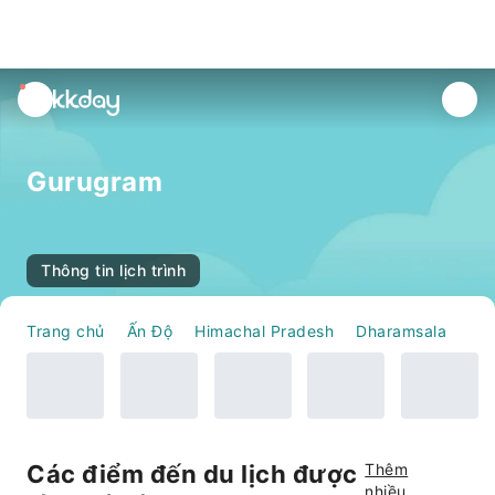
unread
notifications
Gurugram
Thông tin lịch trình
Trang chủ
Ấn Độ
Himachal Pradesh
Dharamsala
Gu
Các điểm đến du lịch được
Thêm
nhiều