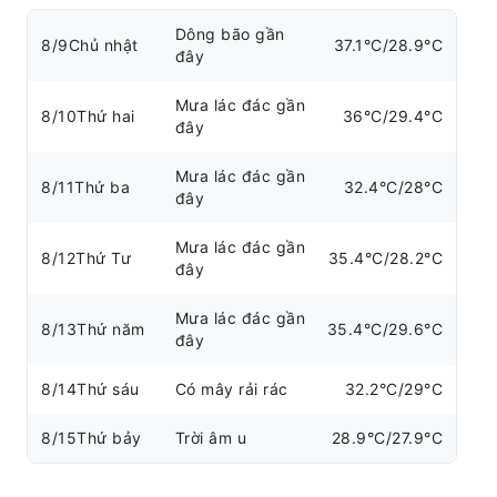
Dông bão gần
8/9
Chủ nhật
37.1°C/28.9°C
đây
Mưa lác đác gần
8/10
Thứ hai
36°C/29.4°C
đây
Mưa lác đác gần
8/11
Thứ ba
32.4°C/28°C
đây
Mưa lác đác gần
8/12
Thứ Tư
35.4°C/28.2°C
đây
Mưa lác đác gần
8/13
Thứ năm
35.4°C/29.6°C
đây
8/14
Thứ sáu
Có mây rải rác
32.2°C/29°C
8/15
Thứ bảy
Trời âm u
28.9°C/27.9°C