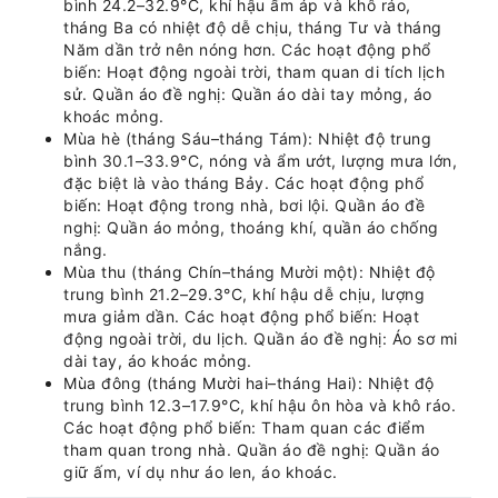
bình 24.2–32.9°C, khí hậu ấm áp và khô ráo,
tháng Ba có nhiệt độ dễ chịu, tháng Tư và tháng
Năm dần trở nên nóng hơn. Các hoạt động phổ
biến: Hoạt động ngoài trời, tham quan di tích lịch
sử. Quần áo đề nghị: Quần áo dài tay mỏng, áo
khoác mỏng.
Mùa hè (tháng Sáu–tháng Tám): Nhiệt độ trung
bình 30.1–33.9°C, nóng và ẩm ướt, lượng mưa lớn,
đặc biệt là vào tháng Bảy. Các hoạt động phổ
biến: Hoạt động trong nhà, bơi lội. Quần áo đề
nghị: Quần áo mỏng, thoáng khí, quần áo chống
nắng.
Mùa thu (tháng Chín–tháng Mười một): Nhiệt độ
trung bình 21.2–29.3°C, khí hậu dễ chịu, lượng
mưa giảm dần. Các hoạt động phổ biến: Hoạt
động ngoài trời, du lịch. Quần áo đề nghị: Áo sơ mi
dài tay, áo khoác mỏng.
Mùa đông (tháng Mười hai–tháng Hai): Nhiệt độ
trung bình 12.3–17.9°C, khí hậu ôn hòa và khô ráo.
Các hoạt động phổ biến: Tham quan các điểm
tham quan trong nhà. Quần áo đề nghị: Quần áo
giữ ấm, ví dụ như áo len, áo khoác.