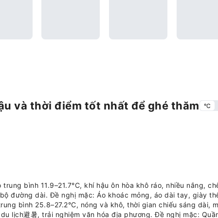
ậu và thời điểm tốt nhất để ghé thăm
°C
rung bình 11.9–21.7°C, khí hậu ôn hòa khô ráo, nhiều nắng, ch
bộ đường dài. Đề nghị mặc: Áo khoác mỏng, áo dài tay, giày thể
rung bình 25.8–27.2°C, nóng và khô, thời gian chiếu sáng dài,
du lịch避暑, trải nghiệm văn hóa địa phương. Đề nghị mặc: Quần