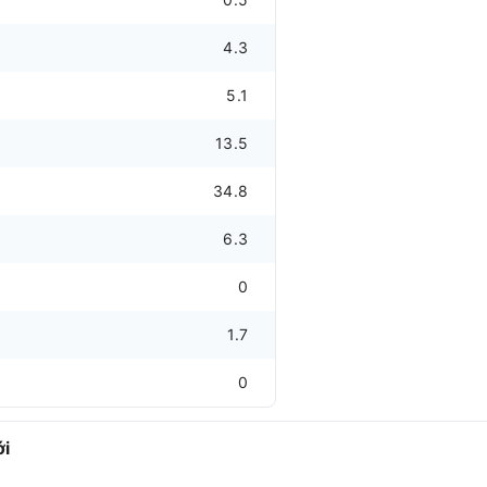
4.3
5.1
13.5
34.8
6.3
0
1.7
0
ới