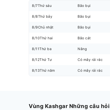
8/7
Thứ sáu
Bão bụi
8/8
Thứ bảy
Bão bụi
8/9
Chủ nhật
Bão bụi
8/10
Thứ hai
Bão cát
8/11
Thứ ba
Nắng
8/12
Thứ Tư
Có mây rải rác
8/13
Thứ năm
Có mây rải rác
Vùng Kashgar Những câu hỏi t