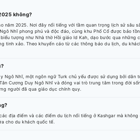
 2025 không?
năm 2025. Nơi đây nổi tiếng với tầm quan trọng lịch sử sâu sắ
y Ngô Nhĩ phong phú và độc đáo, cùng khu Phố Cổ được bảo tồn
nh biểu tượng như Nhà thờ Hồi giáo Id Kah, dạo bước qua những
 tinh xảo. Theo khuyến cáo từ các thông báo du lịch, du khách
ì?
uy Ngô Nhĩ, một ngôn ngữ Turk chủ yếu được sử dụng bởi dân t
rị Tân Cương Duy Ngô Nhĩ và đóng vai trò trung tâm trong đời 
hững người đã qua giáo dục chính quy.
ng?
ác địa điểm và các điểm du lịch nổi tiếng ở Kashgar mà không 
ửa cho du khách quốc tế.