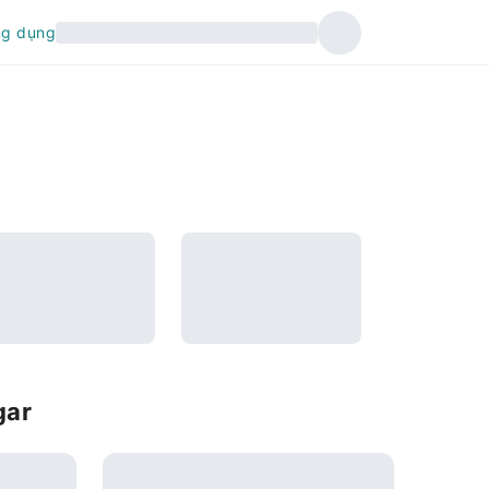
ng dụng
gar