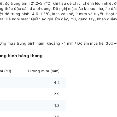
 độ trung bình 21.2–5.7°C, khí hậu dễ chịu, chênh lệch nhiệt độ 
 thức đặc sản địa phương. Đề nghị mặc: Áo khoác nhẹ, áo dài 
t độ trung bình -4.6–1.2°C, lạnh và khô, ít mưa và tuyết. Hoạt
à. Đề nghị mặc: Quần áo giữ ấm dày, mũ, găng tay, khăn quàn
Lượng mưa trung bình năm: khoảng 74 mm / Độ ẩm mùa hè: 30%–
ung bình hàng tháng
hí (°C)
Lượng mưa (mm)
4.2
2.9
1.3
0.5