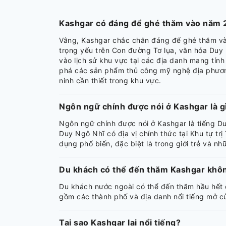
Kashgar có đáng để ghé thăm vào năm
Vâng, Kashgar chắc chắn đáng để ghé thăm vào 
trọng yếu trên Con đường Tơ lụa, văn hóa Du
vào lịch sử khu vực tại các địa danh mang tí
phá các sản phẩm thủ công mỹ nghệ địa phương
ninh cần thiết trong khu vực.
Ngôn ngữ chính được nói ở Kashgar là g
Ngôn ngữ chính được nói ở Kashgar là tiếng D
Duy Ngô Nhĩ có địa vị chính thức tại Khu tự t
dụng phổ biến, đặc biệt là trong giới trẻ và n
Du khách có thể đến thăm Kashgar khô
Du khách nước ngoài có thể đến thăm hầu hết c
gồm các thành phố và địa danh nổi tiếng mở c
Tại sao Kashgar lại nổi tiếng?