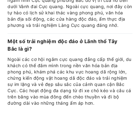
ngắm nhìn Cực quang phương Bắc do vị trí của nó bên
dưới Vành đai Cực quang. Ngoài cực quang, nơi đây còn
tự hào có lịch sử khai thác vàng phong phú, văn hóa
bản địa sôi động, các cửa hàng độc đáo, ẩm thực địa
phương và trải nghiệm Làng Cực quang đáng nhớ.
Một số trải nghiệm độc đáo ở Lãnh thổ Tây
Bắc là gì?
Ngoài các cơ hội ngắm cực quang đẳng cấp thế giới, du
khách có thể đắm mình trong nền văn hóa bản địa
phong phú, khám phá các khu vực hoang dã rộng lớn,
chứng kiến ​​động vật hoang dã độc đáo và trải nghiệm
sự im lặng và vẻ đẹp sâu sắc của cảnh quan cận Bắc
Cực. Các hoạt động đa dạng từ đi xe chó kéo và câu cá
trên băng vào mùa đông đến chèo thuyền và đi bộ
đường dài vào những tháng ấm áp hơn.