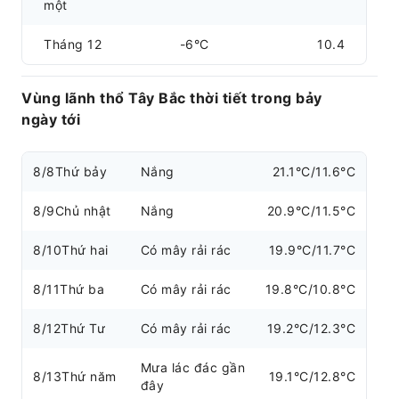
một
Tháng 12
-6°C
10.4
Vùng lãnh thổ Tây Bắc thời tiết trong bảy
ngày tới
8/8
Thứ bảy
Nắng
21.1°C/11.6°C
8/9
Chủ nhật
Nắng
20.9°C/11.5°C
8/10
Thứ hai
Có mây rải rác
19.9°C/11.7°C
8/11
Thứ ba
Có mây rải rác
19.8°C/10.8°C
8/12
Thứ Tư
Có mây rải rác
19.2°C/12.3°C
Mưa lác đác gần
8/13
Thứ năm
19.1°C/12.8°C
đây