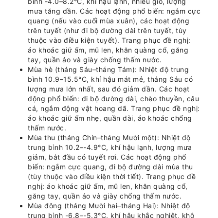
bình -4.0–8.2°C, khí hậu lạnh, nhiều gió, lượng
mưa tăng dần. Các hoạt động phổ biến: ngắm cực
quang (nếu vào cuối mùa xuân), các hoạt động
trên tuyết (như đi bộ đường dài trên tuyết, tùy
thuộc vào điều kiện tuyết). Trang phục đề nghị:
áo khoác giữ ấm, mũ len, khăn quàng cổ, găng
tay, quần áo và giày chống thấm nước.
Mùa hè (tháng Sáu–tháng Tám): Nhiệt độ trung
bình 10.9–15.5°C, khí hậu mát mẻ, tháng Sáu có
lượng mưa lớn nhất, sau đó giảm dần. Các hoạt
động phổ biến: đi bộ đường dài, chèo thuyền, câu
cá, ngắm động vật hoang dã. Trang phục đề nghị:
áo khoác giữ ấm nhẹ, quần dài, áo khoác chống
thấm nước.
Mùa thu (tháng Chín–tháng Mười một): Nhiệt độ
trung bình 10.2–-4.9°C, khí hậu lạnh, lượng mưa
giảm, bắt đầu có tuyết rơi. Các hoạt động phổ
biến: ngắm cực quang, đi bộ đường dài mùa thu
(tùy thuộc vào điều kiện thời tiết). Trang phục đề
nghị: áo khoác giữ ấm, mũ len, khăn quàng cổ,
găng tay, quần áo và giày chống thấm nước.
Mùa đông (tháng Mười hai–tháng Hai): Nhiệt độ
trung bình -6.8–-5.3°C, khí hậu khắc nghiệt, khô