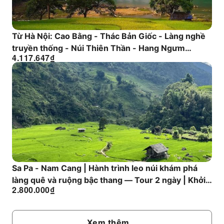
Từ Hà Nội: Cao Bằng - Thác Bản Giốc - Làng nghề
truyền thống - Núi Thiên Thần - Hang Ngưm
4.117.647
₫
Ngỗng - 2 ngày 1 đêm / Xe riêng - Nhóm nhỏ
Sa Pa - Nam Cang | Hành trình leo núi khám phá
làng quê và ruộng bậc thang — Tour 2 ngày | Khởi
2.800.000
₫
hành từ Hà Nội
Xem thêm