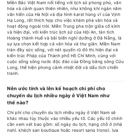
Miền Bắc Việt Nam nổi tiếng với lịch sử phong phú, văn
hóa và cảnh quan thiên nhiên, như không khí ngàn năm
văn hiến của Hà Nội và địa hình karst hùng vĩ của Vịnh
Hạ Long, rất thích hợp cho việc khám phá văn hóa và
hoạt động ngoài trời. Miền Trung pha trộn giữa cổ kính
và hiện đại, với kiến trúc lịch sử của Hội An, tàn tích
Hoàng thành Huế và bãi biển nghỉ dưỡng ở Đà Nẵng, là
sự lựa chọn kết hợp cả văn hóa và thư giãn. Miền Nam
tràn đầy sức sống, với nét quyến rũ đô thị hiện đại và
kiến trúc Pháp của Thành phố Hồ Chí Minh, cùng với
cuộc sống sông nước độc đáo của Đồng bằng sông Cửu
Long, thể hiện phong cảnh nhiệt đới và dấu tích chiến
tranh.
Nên ước tính và lên kế hoạch chi phí cho
chuyến du lịch nhiều ngày ở Việt Nam như
thế nào?
Chi phí cho chuyến du lịch nhiều ngày ở Việt Nam sẽ
khác nhau tùy thuộc vào nhiều yếu tố. Các yếu tố chính
cần xem xét bao gồm: số ngày du lịch, hạng chỗ ở (nhà
nghỉ, khách sạn boutique hoặc resort sang trọng), lựa