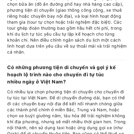
chọn bữa ăn (đồ ăn đường phố hay nhà hàng cao cấp),
phương tiện di chuyển (giao thông công cộng, xe thuê
riêng hoặc chuyến bay nội địa), và loại hình hoạt động
tham gia (tour tự chọn hoặc trải nghiệm đặc biệt). Các
tour ghép đoàn thường bao gồm hầu hết chi phí, trong
khi du lịch tự túc yêu cầu tự lập kế hoạch cho từng
khoản chi. Nên điều chỉnh ngân sách du lịch một cách
linh hoạt dựa trên yêu cầu về sự thoải mái và trải nghiệm
cá nhân.
Có những phương tiện di chuyển và gợi ý kế
hoạch lộ trình nào cho chuyến đi tự túc
nhiều ngày ở Việt Nam?
Có nhiều lựa chọn phương tiện di chuyển cho chuyến đi
tự túc tại Việt Nam. Để di chuyển đường dài, bạn có thể
đi các chuyến bay nội địa để kết nối nhanh chóng giữa
các thành phố chính ở miền Bắc, Trung và Nam, hoặc
chọn xe buýt giường nằm, tàu hỏa để trải nghiệm không
khí địa phương, nhưng sẽ mất nhiều thời gian hơn. Trong
nội thành, nên sử dụng taxi hoặc ứng dụng gọi xe (như
Grab) để di chuyển thuận tiện. Bạn cũng có thể thuê xe