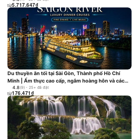
5.717.647
₫
từ
Du thuyền ăn tối tại Sài Gòn, Thành phố Hồ Chí
Minh | Ẩm thực cao cấp, ngắm hoàng hôn và các
4.8
lựa chọn đưa đón
(9)・25+ đã đặt
176.471
₫
từ