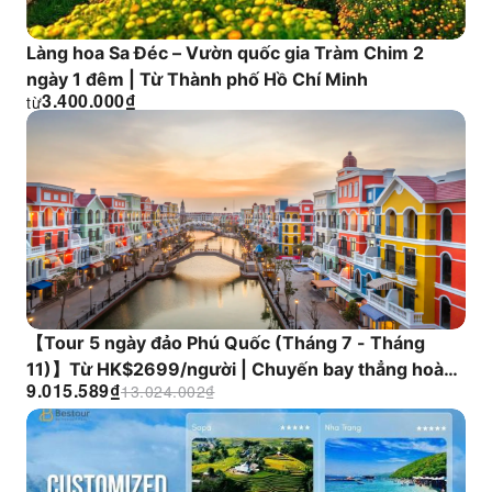
Làng hoa Sa Đéc – Vườn quốc gia Tràm Chim 2
ngày 1 đêm | Từ Thành phố Hồ Chí Minh
3.400.000
₫
từ
【Tour 5 ngày đảo Phú Quốc (Tháng 7 - Tháng
11)】Từ HK$2699/người | Chuyến bay thẳng hoàn
9.015.589
₫
13.024.002
₫
toàn mới của Sun Air (không phải hãng hàng không
giá rẻ) | Công viên tự nhiên Sun World Tương Đảo
+ Bãi biển Hoàng hôn + Công viên nước Tương Đảo
+ Thế giới Phú Quốc | Vé trọn gói | Thưởng thức