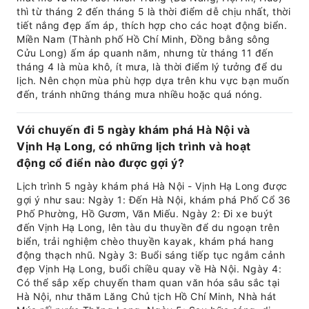
thì từ tháng 2 đến tháng 5 là thời điểm dễ chịu nhất, thời
tiết nắng đẹp ấm áp, thích hợp cho các hoạt động biển.
Miền Nam (Thành phố Hồ Chí Minh, Đồng bằng sông
Cửu Long) ấm áp quanh năm, nhưng từ tháng 11 đến
tháng 4 là mùa khô, ít mưa, là thời điểm lý tưởng để du
lịch. Nên chọn mùa phù hợp dựa trên khu vực bạn muốn
đến, tránh những tháng mưa nhiều hoặc quá nóng.
Với chuyến đi 5 ngày khám phá Hà Nội và
Vịnh Hạ Long, có những lịch trình và hoạt
động cổ điển nào được gợi ý?
Lịch trình 5 ngày khám phá Hà Nội - Vịnh Hạ Long được
gợi ý như sau: Ngày 1: Đến Hà Nội, khám phá Phố Cổ 36
Phố Phường, Hồ Gươm, Văn Miếu. Ngày 2: Đi xe buýt
đến Vịnh Hạ Long, lên tàu du thuyền để du ngoạn trên
biển, trải nghiệm chèo thuyền kayak, khám phá hang
động thạch nhũ. Ngày 3: Buổi sáng tiếp tục ngắm cảnh
đẹp Vịnh Hạ Long, buổi chiều quay về Hà Nội. Ngày 4:
Có thể sắp xếp chuyến tham quan văn hóa sâu sắc tại
Hà Nội, như thăm Lăng Chủ tịch Hồ Chí Minh, Nhà hát