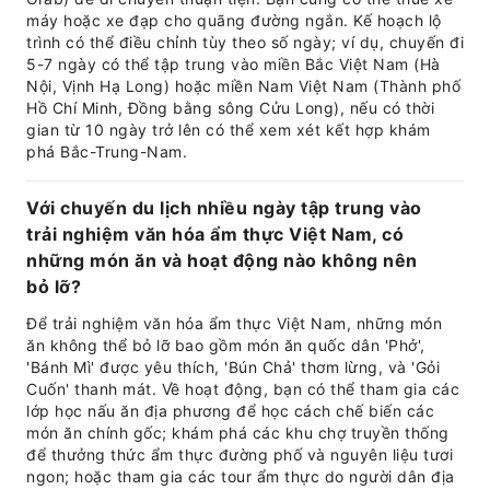
máy hoặc xe đạp cho quãng đường ngắn. Kế hoạch lộ
trình có thể điều chỉnh tùy theo số ngày; ví dụ, chuyến đi
5-7 ngày có thể tập trung vào miền Bắc Việt Nam (Hà
Nội, Vịnh Hạ Long) hoặc miền Nam Việt Nam (Thành phố
Hồ Chí Minh, Đồng bằng sông Cửu Long), nếu có thời
gian từ 10 ngày trở lên có thể xem xét kết hợp khám
phá Bắc-Trung-Nam.
Với chuyến du lịch nhiều ngày tập trung vào
trải nghiệm văn hóa ẩm thực Việt Nam, có
những món ăn và hoạt động nào không nên
bỏ lỡ?
Để trải nghiệm văn hóa ẩm thực Việt Nam, những món
ăn không thể bỏ lỡ bao gồm món ăn quốc dân 'Phở',
'Bánh Mì' được yêu thích, 'Bún Chả' thơm lừng, và 'Gỏi
Cuốn' thanh mát. Về hoạt động, bạn có thể tham gia các
lớp học nấu ăn địa phương để học cách chế biến các
món ăn chính gốc; khám phá các khu chợ truyền thống
để thưởng thức ẩm thực đường phố và nguyên liệu tươi
ngon; hoặc tham gia các tour ẩm thực do người dân địa