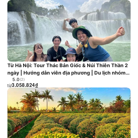
Từ Hà Nội: Tour Thác Bản Giốc & Núi Thiên Thần 2
ngày | Hướng dẫn viên địa phương | Du lịch nhóm
5.0
nhỏ bằng ô tô
(2)
3.058.824
₫
từ