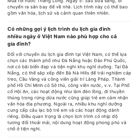
Múa rối nước Thăng Long. Ngày 5: Sau bữa sáng, di
chuyển ra sân bay để về nhà. Lịch trình này có thể bao
gồm văn hóa, lịch sử và cảnh quan thiên nhiên.
Có những gợi ý lịch trình du lịch gia đình
nhiều ngày ở Việt Nam nào phù hợp cho cả
gia đình?
Đối với chuyến du lịch gia đình tại Việt Nam, có thể lựa
chọn các thành phố như Đà Nẵng hoặc Đảo Phú Quốc,
nơi có bãi biển đẹp và tiện nghi khu nghỉ dưỡng. Tại Đà
Nẵng, có thể sắp xếp đến Bà Nà Hills để trải nghiệm cáp
treo, Cầu Vàng và công viên giải trí Làng Pháp. Thành
phố Hồ Chí Minh có Sở thú, công viên nước, v.v. Tại Phố
cổ Hội An, các hoạt động như làm đèn lồng, đi thuyền
thúng trong rừng dừa nước cũng giúp trẻ em cảm nhận
văn hóa địa phương. Ngoài ra, nhiều khu nghỉ dưỡng
cung cấp câu lạc bộ trẻ em và các hoạt động dành
riêng. Điều quan trọng là chọn lịch trình có nhịp độ
tương đối thoải mái, nội dung hoạt động phong phú và
chỗ ở tiện nghi.