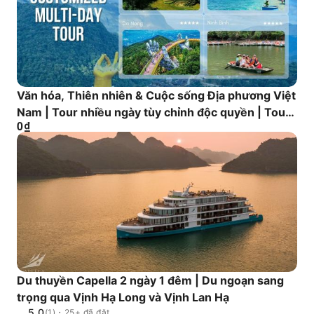
các tiết mục văn hóa truyền thống Việt Nam
"Truyền thuyết cây trúc" + "Vũ điệu nước" - màn
trình diễn ánh sáng và màn nước ngoạn mục |
Thưởng thức ẩm thực Việt Nam chính thống | 4
đêm liên tiếp tại khách sạn 5 sao
Văn hóa, Thiên nhiên & Cuộc sống Địa phương Việt
Nam | Tour nhiều ngày tùy chỉnh độc quyền | Tour
0
₫
riêng theo yêu cầu
Du thuyền Capella 2 ngày 1 đêm | Du ngoạn sang
trọng qua Vịnh Hạ Long và Vịnh Lan Hạ
5.0
(1)・25+ đã đặt