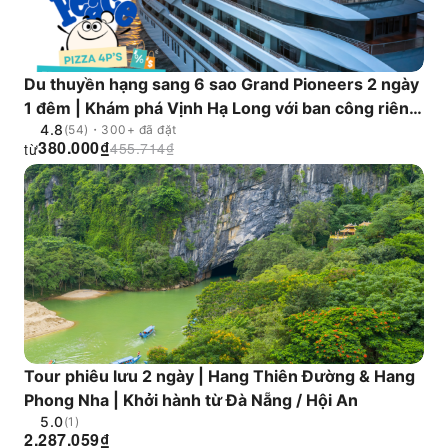
Du thuyền hạng sang 6 sao Grand Pioneers 2 ngày
1 đêm | Khám phá Vịnh Hạ Long với ban công riêng
4.8
và hồ bơi vô cực | Việt Nam
(54)・300+ đã đặt
380.000
₫
455.714
₫
từ
Tour phiêu lưu 2 ngày | Hang Thiên Đường & Hang
Phong Nha | Khởi hành từ Đà Nẵng / Hội An
5.0
(1)
2.287.059
₫