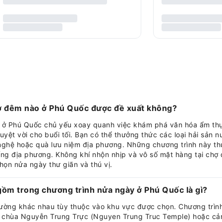
ợ đêm nào ở Phú Quốc được đề xuất không?
 ở Phú Quốc chủ yếu xoay quanh việc khám phá văn hóa ẩm t
uyệt vời cho buổi tối. Bạn có thể thưởng thức các loại hải sản n
ghệ hoặc quà lưu niệm địa phương. Những chương trình này th
ống địa phương. Không khí nhộn nhịp và vô số mặt hàng tại chợ
họn nửa ngày thư giãn và thú vị.
ồm trong chương trình nửa ngày ở Phú Quốc là gì?
hường khác nhau tùy thuộc vào khu vực được chọn. Chương trìn
ong, chùa Nguyễn Trung Trực (Nguyen Trung Truc Temple) hoặc c