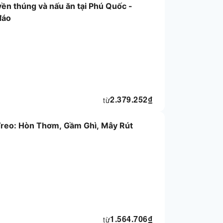
yền thúng và nấu ăn tại Phú Quốc -
đáo
2.379.252
₫
từ
Treo: Hòn Thơm, Gầm Ghì, Mây Rút
1.564.706
₫
từ