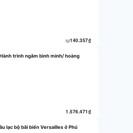
140.357
₫
từ
Hành trình ngắm bình minh/ hoàng
1.576.471
₫
âu lạc bộ bãi biển Versailles ở Phú