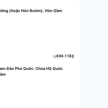
Xưởng (hoặc Hòn Bườm), Hòn Gầm
694.118
₫
từ
Nam Đảo Phú Quốc: Chùa Hộ Quốc
Mắm