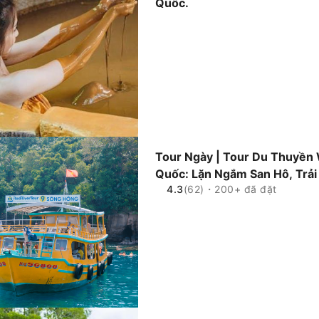
Quốc.
Tour Ngày | Tour Du Thuyền
Quốc: Lặn Ngắm San Hô, Trải
4.3
(62)・200+ đã đặt
Boong Tàu (bao gồm Chụp Fl