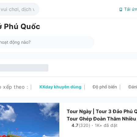
Tải ứ
ở Phú Quốc
p xếp theo
:
KKday khuyên dùng
Độ phổ biến
Đán
|
|
|
Tour Ngày | Tour 3 Đảo Phú 
Tour Ghép Đoàn Thăm Nhiều Đ
4.7
(320)・1K+ đã đặt
Trưa Hải Sản Trên Thuyền | 