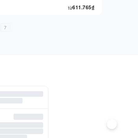
611.765
₫
từ
7