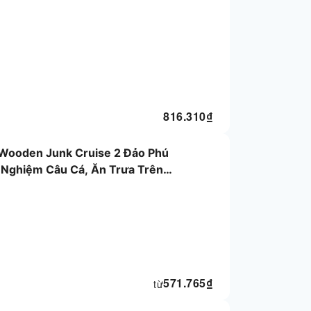
816.310
₫
 Wooden Junk Cruise 2 Đảo Phú
 Nghiệm Câu Cá, Ăn Trưa Trên
ycam) | Việt Nam
571.765
₫
từ