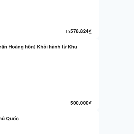
578.824
₫
từ
rấn Hoàng hôn] Khởi hành từ Khu
500.000
₫
Phú Quốc