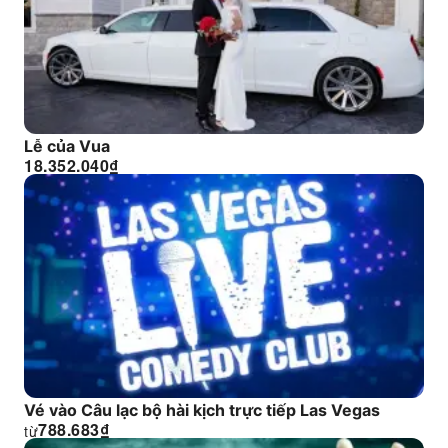
Lễ của Vua
18.352.040
₫
Vé vào Câu lạc bộ hài kịch trực tiếp Las Vegas
788.683
₫
từ