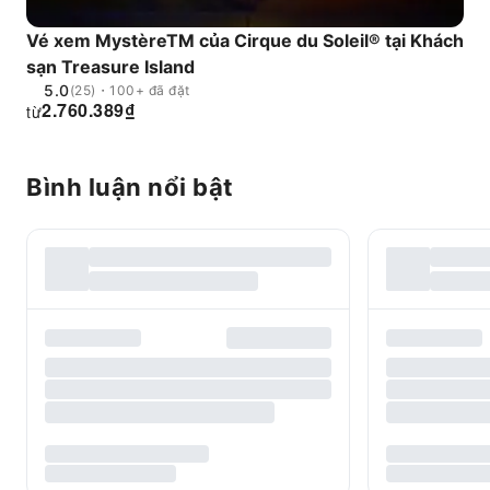
Vé xem MystèreTM của Cirque du Soleil® tại Khách
sạn Treasure Island
5.0
(25)・100+ đã đặt
2.760.389
₫
từ
Bình luận nổi bật