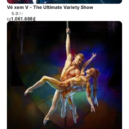
Vé xem V - The Ultimate Variety Show
5.0
(1)
1.061.688
₫
từ