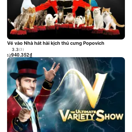
Vé vào Nhà hát hài kịch thú cưng Popovich
3.3
(3)
940.352
₫
từ