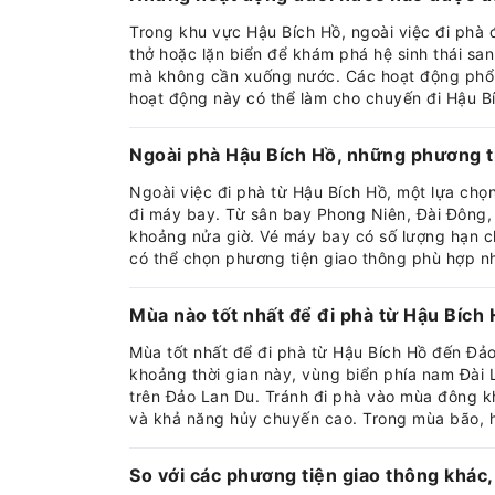
Trong khu vực Hậu Bích Hồ, ngoài việc đi phà 
thở hoặc lặn biển để khám phá hệ sinh thái san
mà không cần xuống nước. Các hoạt động phổ b
hoạt động này có thể làm cho chuyến đi Hậu B
Ngoài phà Hậu Bích Hồ, những phương ti
Ngoài việc đi phà từ Hậu Bích Hồ, một lựa chọ
đi máy bay. Từ sân bay Phong Niên, Đài Đông,
khoảng nửa giờ. Vé máy bay có số lượng hạn c
có thể chọn phương tiện giao thông phù hợp nh
Mùa nào tốt nhất để đi phà từ Hậu Bích
Mùa tốt nhất để đi phà từ Hậu Bích Hồ đến Đả
khoảng thời gian này, vùng biển phía nam Đài Lo
trên Đảo Lan Du. Tránh đi phà vào mùa đông kh
và khả năng hủy chuyến cao. Trong mùa bão, hã
So với các phương tiện giao thông khác