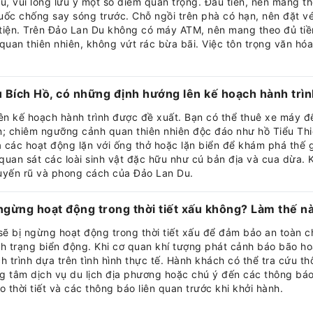
u, vui lòng lưu ý một số điểm quan trọng. Đầu tiên, nên mang t
uốc chống say sóng trước. Chỗ ngồi trên phà có hạn, nên đặt vé 
y tiện. Trên Đảo Lan Du không có máy ATM, nên mang theo đủ tiền
quan thiên nhiên, không vứt rác bừa bãi. Việc tôn trọng văn hó
 Bích Hồ, có những định hướng lên kế hoạch hành trì
ên kế hoạch hành trình được đề xuất. Bạn có thể thuê xe máy đ
; chiêm ngưỡng cảnh quan thiên nhiên độc đáo như hồ Tiểu Thiên
 các hoạt động lặn với ống thở hoặc lặn biển để khám phá thế 
quan sát các loài sinh vật đặc hữu như cú bản địa và cua dừa. K
uyến rũ và phong cách của Đảo Lan Du.
ngừng hoạt động trong thời tiết xấu không? Làm thế n
sẽ bị ngừng hoạt động trong thời tiết xấu để đảm bảo an toàn 
 trạng biển động. Khi cơ quan khí tượng phát cảnh báo bão hoặ
 trình dựa trên tình hình thực tế. Hành khách có thể tra cứu th
ng tâm dịch vụ du lịch địa phương hoặc chú ý đến các thông bá
o thời tiết và các thông báo liên quan trước khi khởi hành.