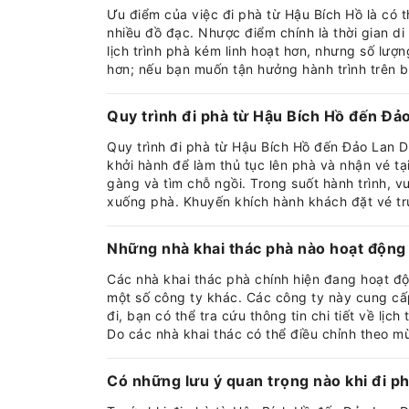
Ưu điểm của việc đi phà từ Hậu Bích Hồ là có 
nhiều đồ đạc. Nhược điểm chính là thời gian di
lịch trình phà kém linh hoạt hơn, nhưng số lượn
hơn; nếu bạn muốn tận hưởng hành trình trên b
Quy trình đi phà từ Hậu Bích Hồ đến Đả
Quy trình đi phà từ Hậu Bích Hồ đến Đảo Lan D
khởi hành để làm thủ tục lên phà và nhận vé tạ
gàng và tìm chỗ ngồi. Trong suốt hành trình, v
xuống phà. Khuyến khích hành khách đặt vé trư
Những nhà khai thác phà nào hoạt động 
Các nhà khai thác phà chính hiện đang hoạt đ
một số công ty khác. Các công ty này cung cấp 
đi, bạn có thể tra cứu thông tin chi tiết về lịc
Do các nhà khai thác có thể điều chỉnh theo mù
Có những lưu ý quan trọng nào khi đi p