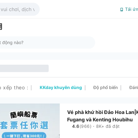
Tải ứ
湖
p xếp theo
:
KKday khuyên dùng
Độ phổ biến
Đán
|
|
|
Vé phà khứ hồi Đảo Hoa Lan|
Fugang và Kenting Houbihu
4.6
(966)・8K+ đã đặt