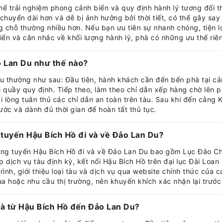
thể trải nghiệm phong cảnh biển và quy định hành lý tương đối 
 chuyển dài hơn và dễ bị ảnh hưởng bởi thời tiết, có thể gây sa
g chỗ thường nhiều hơn. Nếu bạn ưu tiên sự nhanh chóng, tiện lợi
iển và cân nhắc về khối lượng hành lý, phà có những ưu thế riê
o Lan Du như thế nào?
u thường như sau: Đầu tiên, hành khách cần đến bến phà tại c
i quầy quy định. Tiếp theo, làm theo chỉ dẫn xếp hàng chờ lên ph
ui lòng tuân thủ các chỉ dẫn an toàn trên tàu. Sau khi đến cảng
ớc và dành đủ thời gian để hoàn tất thủ tục.
tuyến Hậu Bích Hồ đi và về Đảo Lan Du?
ộng tuyến Hậu Bích Hồ đi và về Đảo Lan Du bao gồm Lục Đảo Ch
dịch vụ tàu định kỳ, kết nối Hậu Bích Hồ trên đại lục Đài Loan
h trình, giới thiệu loại tàu và dịch vụ qua website chính thức của
a hoặc nhu cầu thị trường, nên khuyến khích xác nhận lại trước 
hà từ Hậu Bích Hồ đến Đảo Lan Du?