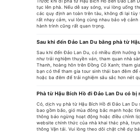
Trước khi đi phà từ Hậu Bích Hồ đến Đảo Lan D
tục lên phà. Nếu dễ say sóng, vui lòng uống th
các quy định an toàn trên tàu, không đi lại tù
rất nhạy cảm, vui lòng cùng nhau bảo vệ cảnh 
hành trình cũng rất quan trọng.
Sau khi đến Đảo Lan Du bằng phà từ Hậu
Sau khi đến Đảo Lan Du, có nhiều định hướng l
như trải nghiệm thuyền ván, tham quan nhà sàn
Thanh, hoàng hôn trên Đồng Cỏ Xanh; tham gia
bạn có thể tham gia tour sinh thái ban đêm để 
hoặc ba đêm để trải nghiệm sâu sắc hơn nét q
Phà từ Hậu Bích Hồ đi Đảo Lan Du có bị 
Có, dịch vụ phà từ Hậu Bích Hồ đi Đảo Lan Du 
bao gồm bão, gió mùa đông bắc mạnh hoặc tình
thông báo ngừng hoạt động hoặc điều chỉnh lịch
website chính thức của nhà khai thác phà, tru
thông Vận tải. Vui lòng theo dõi chặt chẽ dự bá