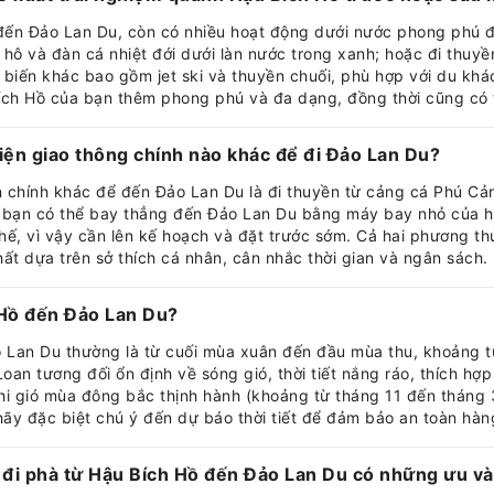
đến Đảo Lan Du, còn có nhiều hoạt động dưới nước phong phú để 
 hô và đàn cá nhiệt đới dưới làn nước trong xanh; hoặc đi thuyề
iến khác bao gồm jet ski và thuyền chuối, phù hợp với du khá
ích Hồ của bạn thêm phong phú và đa dạng, đồng thời cũng có t
ện giao thông chính nào khác để đi Đảo Lan Du?
n chính khác để đến Đảo Lan Du là đi thuyền từ cảng cá Phú Cả
 bạn có thể bay thẳng đến Đảo Lan Du bằng máy bay nhỏ của hã
hế, vì vậy cần lên kế hoạch và đặt trước sớm. Cả hai phương t
ất dựa trên sở thích cá nhân, cân nhắc thời gian và ngân sách.
 Hồ đến Đảo Lan Du?
o Lan Du thường là từ cuối mùa xuân đến đầu mùa thu, khoảng 
an tương đối ổn định về sóng gió, thời tiết nắng ráo, thích hợp
i gió mùa đông bắc thịnh hành (khoảng từ tháng 11 đến tháng 3
y đặc biệt chú ý đến dự báo thời tiết để đảm bảo an toàn hàng
, đi phà từ Hậu Bích Hồ đến Đảo Lan Du có những ưu v