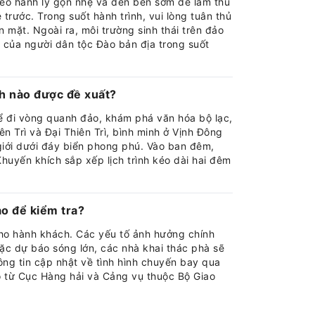
heo hành lý gọn nhẹ và đến bến sớm để làm thủ
trước. Trong suốt hành trình, vui lòng tuân thủ
 mặt. Ngoài ra, môi trường sinh thái trên đảo
a của người dân tộc Đào bản địa trong suốt
nh nào được đề xuất?
ể đi vòng quanh đảo, khám phá văn hóa bộ lạc,
 Trì và Đại Thiên Trì, bình minh ở Vịnh Đông
giới dưới đáy biển phong phú. Vào ban đêm,
huyến khích sắp xếp lịch trình kéo dài hai đêm
ào để kiểm tra?
cho hành khách. Các yếu tố ảnh hưởng chính
c dự báo sóng lớn, các nhà khai thác phà sẽ
ông tin cập nhật về tình hình chuyến bay qua
o từ Cục Hàng hải và Cảng vụ thuộc Bộ Giao