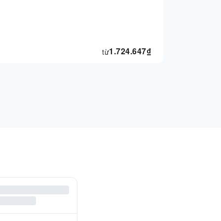
1.724.647
₫
từ