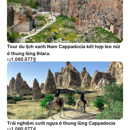
Tour du lịch xanh Nam Cappadocia kết hợp leo núi
ở thung lũng Ihlara.
1.060.077
₫
từ
Trải nghiệm cưỡi ngựa ở thung lũng Cappadocia
1.060.077
₫
từ