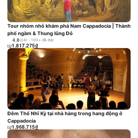
Tour nhóm nhỏ khám phá Nam Cappadocia | Thành
phố ngầm & Thung lũng Đỏ
4.8
(24)・100+ đã đặt
1.817.275
₫
từ
Đêm Thổ Nhĩ Kỳ tại nhà hàng trong hang động ở
Cappadocia
1.968.715
₫
từ