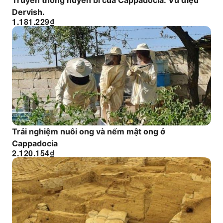
Truyền thống huyền bí của Cappadocia: Vũ điệu
Dervish.
1.181.229
₫
Trải nghiệm nuôi ong và nếm mật ong ở
Cappadocia
2.120.154
₫