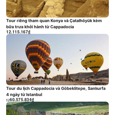
Tour riêng tham quan Konya và Çatalhöyük kèm
bữa trưa khởi hành từ Cappadocia
12.115.167
₫
Tour du lịch Cappadocia và Göbeklitepe, Sanlıurfa
4 ngày từ Istanbul
60.575.834
₫
từ