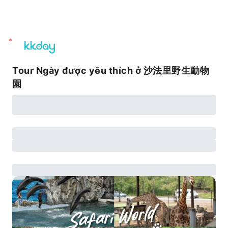
unread
notifications
Tour Ngày được yêu thích ở 沙法里野生動物
園