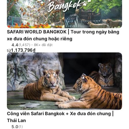
SAFARI WORLD BANGKOK | Tour trong ngày bằng
xe đưa đón chung hoặc riêng
4.4
(1,457)・8K+ đã đặt
1.173.796
₫
từ
Công viên Safari Bangkok + Xe đưa đón chung |
Thái Lan
5.0
(1)