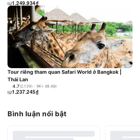
1.249.934
₫
từ
Tour riêng tham quan Safari World ở Bangkok |
Thái Lan
4.7
(2,139)・9K+ đã đặt
1.237.245
₫
từ
Bình luận nổi bật