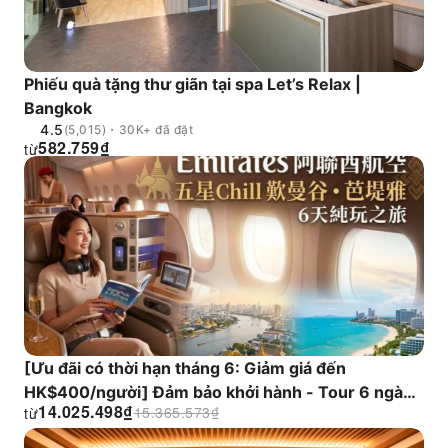
Phiếu quà tặng thư giãn tại spa Let’s Relax |
Bangkok
4.5
(5,015)・30K+ đã đặt
582.759
₫
từ
[Ưu đãi có thời hạn tháng 6: Giảm giá đến
HK$400/người] Đảm bảo khởi hành - Tour 6 ngày
14.025.498
₫
15.365.573
₫
từ
Bangkok + Pattaya | Tận hưởng chỗ ngồi hạng
Thương gia | Trang trại hươu cao cổ + Làng chài +