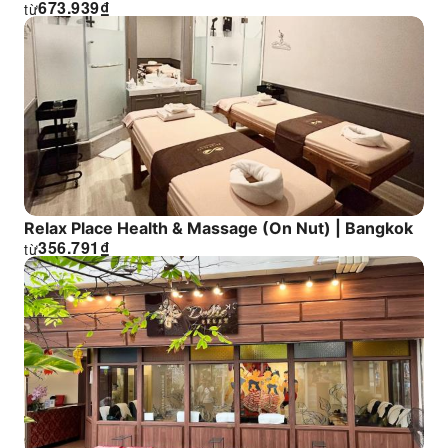
673.939
₫
từ
Relax Place Health & Massage (On Nut) | Bangkok
356.791
₫
từ