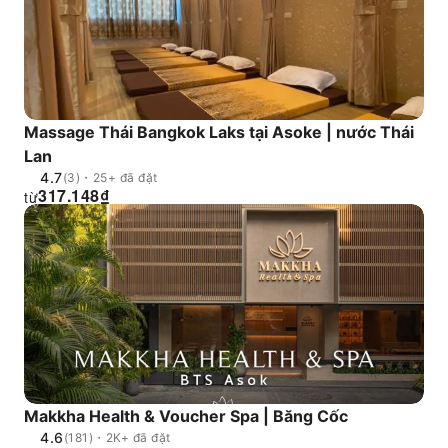
Massage Thái Bangkok Laks tại Asoke | nước Thái
Lan
4.7
(3)・25+ đã đặt
317.148
₫
từ
Makkha Health & Voucher Spa | Băng Cốc
4.6
(181)・2K+ đã đặt