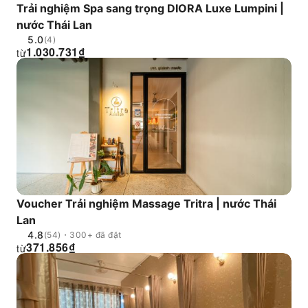
Trải nghiệm Spa sang trọng DIORA Luxe Lumpini |
nước Thái Lan
5.0
(4)
1.030.731
₫
từ
Voucher Trải nghiệm Massage Tritra | nước Thái
Lan
4.8
(54)・300+ đã đặt
371.856
₫
từ