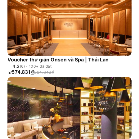
Chợ đêm đường sắt | Bao gồm 60 phút massage
chân tại chợ Chatuchak + 120 phút massage Thái
truyền thống | Ăn thỏa thích sầu riêng và trái cây
theo mùa + tiệc buffet hải sản nướng BBQ | Lưu trú
tại khách sạn 5 sao trong suốt chuyến đi
Voucher thư giãn Onsen và Spa | Thái Lan
4.3
(6)・100+ đã đặt
574.831
₫
594.649
₫
từ