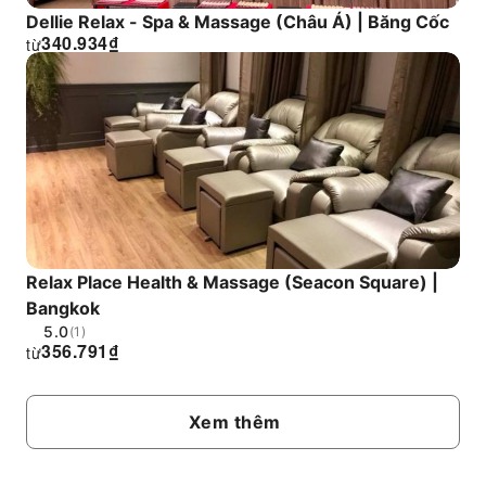
Dellie Relax - Spa & Massage (Châu Á) | Băng Cốc
340.934
₫
từ
Relax Place Health & Massage (Seacon Square) |
Bangkok
5.0
(1)
356.791
₫
từ
Xem thêm