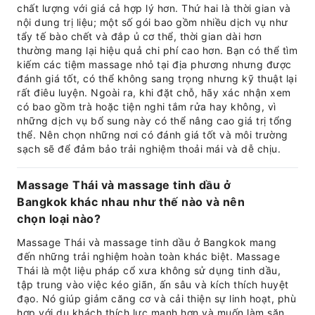
chất lượng với giá cả hợp lý hơn. Thứ hai là thời gian và
nội dung trị liệu; một số gói bao gồm nhiều dịch vụ như
tẩy tế bào chết và đắp ủ cơ thể, thời gian dài hơn
thường mang lại hiệu quả chi phí cao hơn. Bạn có thể tìm
kiếm các tiệm massage nhỏ tại địa phương nhưng được
đánh giá tốt, có thể không sang trọng nhưng kỹ thuật lại
rất điêu luyện. Ngoài ra, khi đặt chỗ, hãy xác nhận xem
có bao gồm trà hoặc tiện nghi tắm rửa hay không, vì
những dịch vụ bổ sung này có thể nâng cao giá trị tổng
thể. Nên chọn những nơi có đánh giá tốt và môi trường
sạch sẽ để đảm bảo trải nghiệm thoải mái và dễ chịu.
Massage Thái và massage tinh dầu ở
Bangkok khác nhau như thế nào và nên
chọn loại nào?
Massage Thái và massage tinh dầu ở Bangkok mang
đến những trải nghiệm hoàn toàn khác biệt. Massage
Thái là một liệu pháp cổ xưa không sử dụng tinh dầu,
tập trung vào việc kéo giãn, ấn sâu và kích thích huyệt
đạo. Nó giúp giảm căng cơ và cải thiện sự linh hoạt, phù
hợp với du khách thích lực mạnh hơn và muốn làm săn