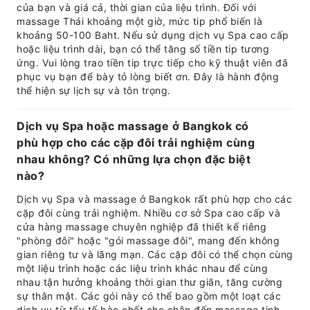
của bạn và giá cả, thời gian của liệu trình. Đối với
massage Thái khoảng một giờ, mức tip phổ biến là
khoảng 50-100 Baht. Nếu sử dụng dịch vụ Spa cao cấp
hoặc liệu trình dài, bạn có thể tăng số tiền tip tương
ứng. Vui lòng trao tiền tip trực tiếp cho kỹ thuật viên đã
phục vụ bạn để bày tỏ lòng biết ơn. Đây là hành động
thể hiện sự lịch sự và tôn trọng.
Dịch vụ Spa hoặc massage ở Bangkok có
phù hợp cho các cặp đôi trải nghiệm cùng
nhau không? Có những lựa chọn đặc biệt
nào?
Dịch vụ Spa và massage ở Bangkok rất phù hợp cho các
cặp đôi cùng trải nghiệm. Nhiều cơ sở Spa cao cấp và
cửa hàng massage chuyên nghiệp đã thiết kế riêng
"phòng đôi" hoặc "gói massage đôi", mang đến không
gian riêng tư và lãng mạn. Các cặp đôi có thể chọn cùng
một liệu trình hoặc các liệu trình khác nhau để cùng
nhau tận hưởng khoảng thời gian thư giãn, tăng cường
sự thân mật. Các gói này có thể bao gồm một loạt các
dịch vụ từ tẩy tế bào chết cho chân đến massage tinh