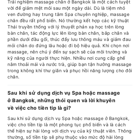
Trải nghiệm massage chân ở Bangkok là một cách tuyệt
vời để giảm mệt mỏi sau một ngày dài. Dù là tiệm nhỏ
ven đường hay trung tâm Spa chuyên nghiệp, massage
chân đều rất phổ biến. Nó thường kết hợp các kỹ thuật
Thái truyền thống với lý thuyết phản xạ học trên lòng
bàn chân, tác động lực lên lòng bàn chân, bắp chân và
phần dưới đầu gối, thúc đẩy lưu thông máu và giảm đau
mỏi chân do đứng lâu hoặc đi bộ hiệu quả. Khi chọn nơi
massage, nên chú ý đến sự sạch sẽ của môi trường và
kỹ năng của người thực hiện. Nhiều nơi cung cấp ghế
nằm thoải mái và nước trà, giúp bạn tận hưởng massage
trong không khí thư giãn và phục hồi năng lượng cho đôi
chân.
Sau khi sử dụng dịch vụ Spa hoặc massage
ở Bangkok, những thói quen và lời khuyên
về việc cho tiền tip là gì?
Sau khi sử dụng dịch vụ Spa hoặc massage ở Bangkok,
việc cho tiền tip là một phong tục phổ biến và là cách
thể hiện sự hài lòng với dịch vụ của kỹ thuật viên. Thông
thường, số tiền tip sẽ phụ thuộc vào mức độ hài lòng