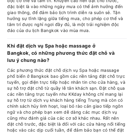
độc cơ thể và tâm trí. Khuyến cáo nên đặt chỗ trước,
đặc biệt là vào những ngày mưa có thể ảnh hưởng đến
giao thông, để đảm bảo lịch trình diễn ra suôn sẻ. Tận
hưởng sự tĩnh lặng giữa tiếng mưa, cho phép cơ thể và
tâm trí được nghỉ ngơi đầy đủ, là một trải nghiệm độc
đáo của du lịch Bangkok vào mùa mưa.
Khi đặt dịch vụ Spa hoặc massage ở
Bangkok, có những phương thức đặt chỗ và
lưu ý chung nào?
Các phương thức đặt chỗ dịch vụ Spa hoặc massage
phổ biến ở Bangkok bao gồm các nền tảng đặt chỗ trực
tuyến, gọi điện trực tiếp hoặc nhắn tin cho cửa hàng, và
sự hỗ trợ đặt chỗ từ quầy lễ tân khách sạn. Đặt chỗ qua
các nền tảng trực tuyến như KKday không chỉ mang lại
sự hỗ trợ từ dịch vụ khách hàng tiếng Trung mà còn có
chính sách hủy linh hoạt, loại bỏ rào cản giao tiếp ngôn
ngữ và cho phép bạn xem dễ dàng các mục dịch vụ
cũng như đánh giá của các cơ sở khác nhau. Rất nên
đặt chỗ trước, đặc biệt là đối với các cửa hàng nổi tiếng
hoặc vào các dịp cuối tuần, để đảm bảo bạn có thể đặt