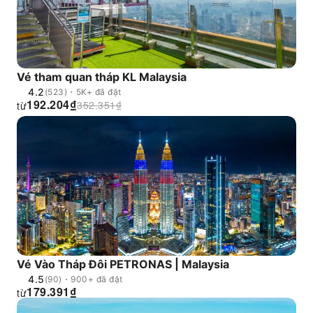
Vé tham quan tháp KL Malaysia
4.2
(523)・5K+ đã đặt
192.204
₫
352.351
₫
từ
Vé Vào Tháp Đôi PETRONAS | Malaysia
4.5
(90)・900+ đã đặt
179.391
₫
từ