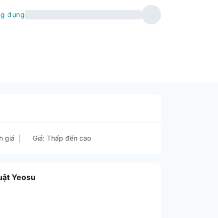
ng dụng
h giá
Giá: Thấp đến cao
|
uật Yeosu