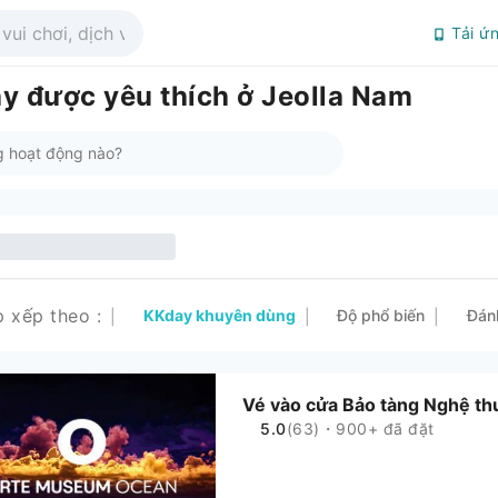
Tải ứ
y được yêu thích ở Jeolla Nam
p xếp theo
:
KKday khuyên dùng
Độ phổ biến
Đán
|
|
|
Vé vào cửa Bảo tàng Nghệ th
5.0
(63)・900+ đã đặt