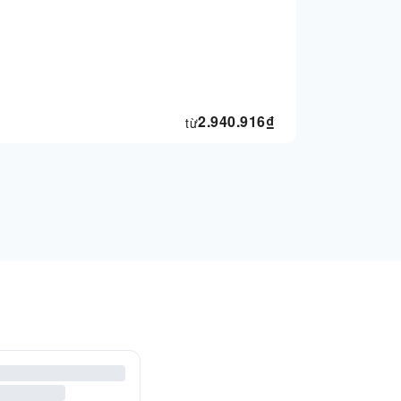
2.940.916
₫
từ