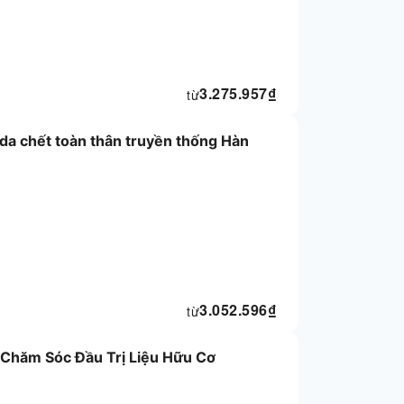
3.275.957
₫
từ
a chết toàn thân truyền thống Hàn
3.052.596
₫
từ
Chăm Sóc Đầu Trị Liệu Hữu Cơ