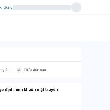
ng dụng
h giá
Giá: Thấp đến cao
|
e định hình khuôn mặt truyền