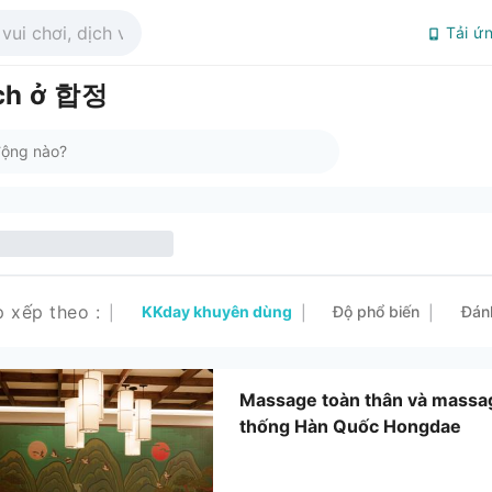
Tải ứ
ích ở 합정
p xếp theo
:
KKday khuyên dùng
Độ phổ biến
Đán
|
|
|
Massage toàn thân và massag
thống Hàn Quốc Hongdae