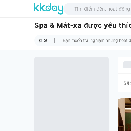
Spa & Mát-xa được yêu th
합정
Sắ