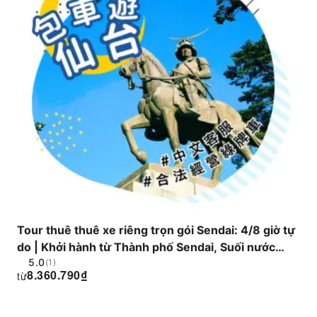
Tour thuê thuê xe riêng trọn gói Sendai: 4/8 giờ tự
do | Khởi hành từ Thành phố Sendai, Suối nước
5.0
nóng Akiu và Suối nước nóng Sakunami | Các điểm
(1)
8.360.790
₫
từ
đến nổi tiếng: Matsushima, Làng cáo Zao, Hẻm núi
Naruko và nhiều địa điểm khác | Taxi có giấy phép |
Dịch vụ khách hàng nói tiếng Trung