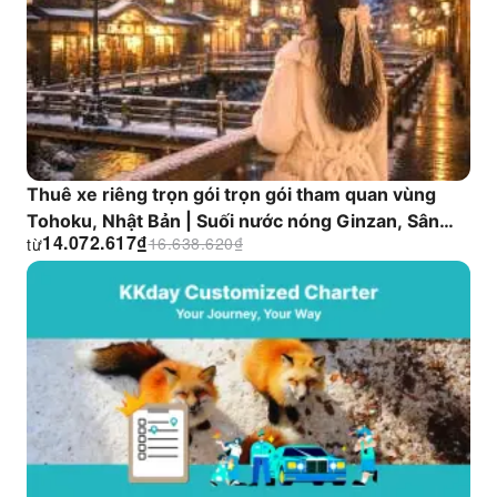
Thuê xe riêng trọn gói trọn gói tham quan vùng
Tohoku, Nhật Bản | Suối nước nóng Ginzan, Sân
14.072.617
₫
16.638.620
₫
từ
băng Zaoju, Làng Cáo, Okama | Khởi hành từ
Sendai