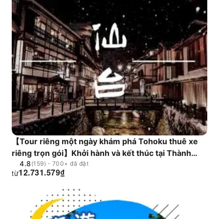
Nibi / Hoa anh đào | Lịch trình linh hoạt
【Tour riêng một ngày khám phá Tohoku thuê xe
riêng trọn gói】Khởi hành và kết thúc tại Thành
4.8
phố Sendai / Zao Ogama / Làng Cáo / Suối nước
(159)・700+ đã đặt
12.731.579
₫
từ
nóng Ginzan / Suối Nibi / Đại sảnh Sendai
Daikannon / Thiên đường hoa anh đào | Lịch trình
linh hoạt