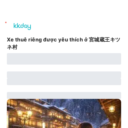
unread
notifications
Xe thuê riêng được yêu thích ở 宮城蔵王キツ
ネ村