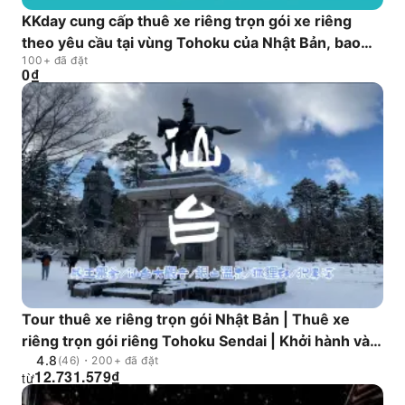
KKday cung cấp thuê xe riêng trọn gói xe riêng
theo yêu cầu tại vùng Tohoku của Nhật Bản, bao
100+ đã đặt
gồm các điểm đến nổi tiếng như Aomori, Sendai,
0
₫
Yamagata, Ginzan Onsen và hẻm núi Oirase.
Chúng tôi cung cấp các hành trình từ một ngày đến
nhiều ngày (vui lòng liên hệ để biết thêm thông
tin).
Tour thuê xe riêng trọn gói Nhật Bản | Thuê xe
riêng trọn gói riêng Tohoku Sendai | Khởi hành và
4.8
kết thúc tại Thành phố Sendai / Zao Ogama /
(46)・200+ đã đặt
12.731.579
₫
từ
Sendai Daikannon / Ginzan Onsen / Làng cáo / Suối