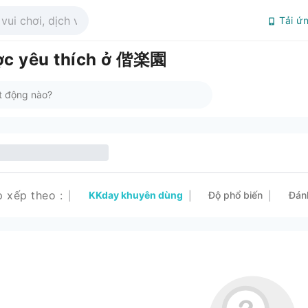
Tải ứ
ược yêu thích ở 偕楽園
p xếp theo
:
KKday khuyên dùng
Độ phổ biến
Đán
|
|
|