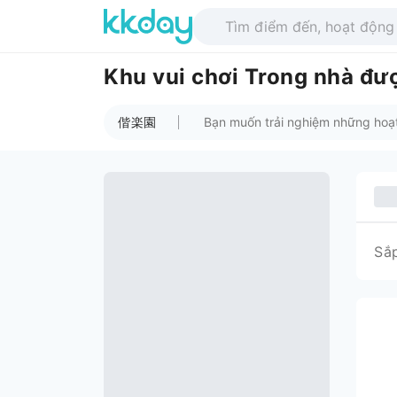
Khu vui chơi Trong nhà đ
偕楽園
Sắ