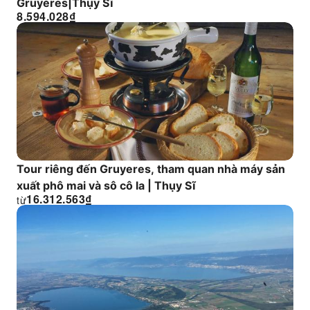
Gruyères|Thụy Sĩ
8.594.028
₫
Tour riêng đến Gruyeres, tham quan nhà máy sản
xuất phô mai và sô cô la | Thụy Sĩ
16.312.563
₫
từ