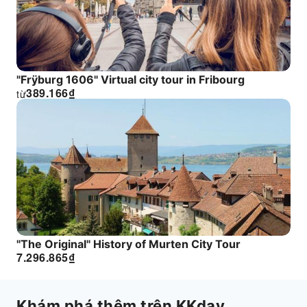
"Frÿburg 1606" Virtual city tour in Fribourg
389.166
₫
từ
"The Original" History of Murten City Tour
7.296.865
₫
Khám phá thêm trên KKday