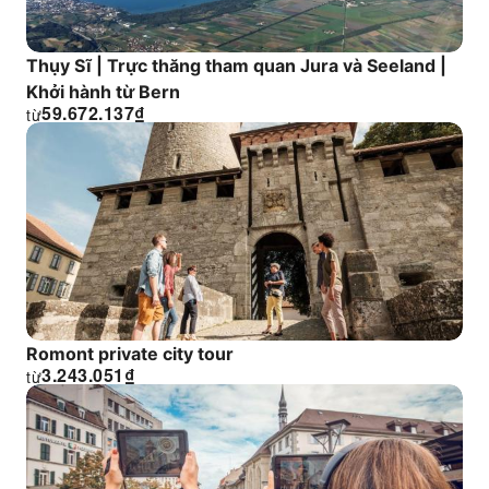
Thụy Sĩ | Trực thăng tham quan Jura và Seeland |
Khởi hành từ Bern
59.672.137
₫
từ
Romont private city tour
3.243.051
₫
từ