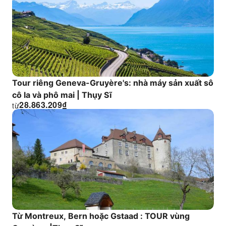
Tour riêng Geneva-Gruyère's: nhà máy sản xuất sô
cô la và phô mai | Thụy Sĩ
28.863.209
₫
từ
Từ Montreux, Bern hoặc Gstaad : TOUR vùng