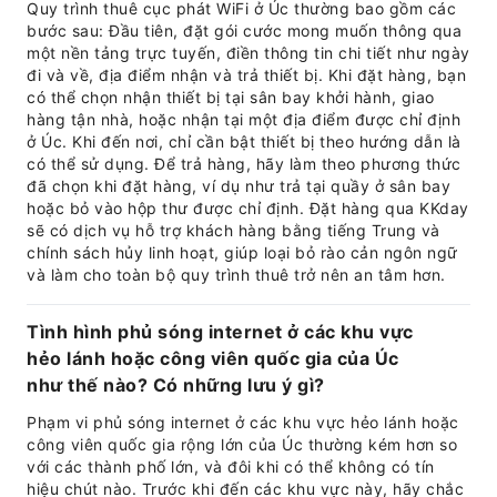
Quy trình thuê cục phát WiFi ở Úc thường bao gồm các
bước sau: Đầu tiên, đặt gói cước mong muốn thông qua
một nền tảng trực tuyến, điền thông tin chi tiết như ngày
đi và về, địa điểm nhận và trả thiết bị. Khi đặt hàng, bạn
có thể chọn nhận thiết bị tại sân bay khởi hành, giao
hàng tận nhà, hoặc nhận tại một địa điểm được chỉ định
ở Úc. Khi đến nơi, chỉ cần bật thiết bị theo hướng dẫn là
có thể sử dụng. Để trả hàng, hãy làm theo phương thức
đã chọn khi đặt hàng, ví dụ như trả tại quầy ở sân bay
hoặc bỏ vào hộp thư được chỉ định. Đặt hàng qua KKday
sẽ có dịch vụ hỗ trợ khách hàng bằng tiếng Trung và
chính sách hủy linh hoạt, giúp loại bỏ rào cản ngôn ngữ
và làm cho toàn bộ quy trình thuê trở nên an tâm hơn.
Tình hình phủ sóng internet ở các khu vực
hẻo lánh hoặc công viên quốc gia của Úc
như thế nào? Có những lưu ý gì?
Phạm vi phủ sóng internet ở các khu vực hẻo lánh hoặc
công viên quốc gia rộng lớn của Úc thường kém hơn so
với các thành phố lớn, và đôi khi có thể không có tín
hiệu chút nào. Trước khi đến các khu vực này, hãy chắc