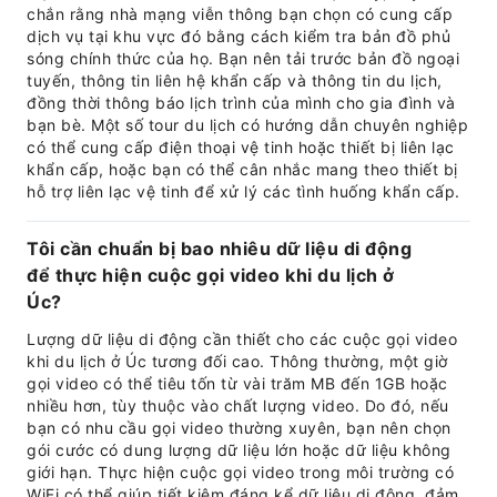
chắn rằng nhà mạng viễn thông bạn chọn có cung cấp
dịch vụ tại khu vực đó bằng cách kiểm tra bản đồ phủ
sóng chính thức của họ. Bạn nên tải trước bản đồ ngoại
tuyến, thông tin liên hệ khẩn cấp và thông tin du lịch,
đồng thời thông báo lịch trình của mình cho gia đình và
bạn bè. Một số tour du lịch có hướng dẫn chuyên nghiệp
có thể cung cấp điện thoại vệ tinh hoặc thiết bị liên lạc
khẩn cấp, hoặc bạn có thể cân nhắc mang theo thiết bị
hỗ trợ liên lạc vệ tinh để xử lý các tình huống khẩn cấp.
Tôi cần chuẩn bị bao nhiêu dữ liệu di động
để thực hiện cuộc gọi video khi du lịch ở
Úc?
Lượng dữ liệu di động cần thiết cho các cuộc gọi video
khi du lịch ở Úc tương đối cao. Thông thường, một giờ
gọi video có thể tiêu tốn từ vài trăm MB đến 1GB hoặc
nhiều hơn, tùy thuộc vào chất lượng video. Do đó, nếu
bạn có nhu cầu gọi video thường xuyên, bạn nên chọn
gói cước có dung lượng dữ liệu lớn hoặc dữ liệu không
giới hạn. Thực hiện cuộc gọi video trong môi trường có
WiFi có thể giúp tiết kiệm đáng kể dữ liệu di động, đảm