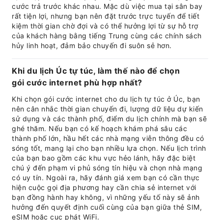
cước trả trước khác nhau. Mặc dù việc mua tại sân bay
rất tiện lợi, nhưng bạn nên đặt trước trực tuyến để tiết
kiệm thời gian chờ đợi và có thể hưởng lợi từ sự hỗ trợ
của khách hàng bằng tiếng Trung cùng các chính sách
hủy linh hoạt, đảm bảo chuyến đi suôn sẻ hơn.
Khi du lịch Úc tự túc, làm thế nào để chọn
gói cước internet phù hợp nhất?
Khi chọn gói cước internet cho du lịch tự túc ở Úc, bạn
nên cân nhắc thời gian chuyến đi, lượng dữ liệu dự kiến
sử dụng và các thành phố, điểm du lịch chính mà bạn sẽ
ghé thăm. Nếu bạn có kế hoạch khám phá sâu các
thành phố lớn, hầu hết các nhà mạng viễn thông đều có
sóng tốt, mang lại cho bạn nhiều lựa chọn. Nếu lịch trình
của bạn bao gồm các khu vực hẻo lánh, hãy đặc biệt
chú ý đến phạm vi phủ sóng tín hiệu và chọn nhà mạng
có uy tín. Ngoài ra, hãy đánh giá xem bạn có cần thực
hiện cuộc gọi địa phương hay cần chia sẻ internet với
bạn đồng hành hay không, vì những yếu tố này sẽ ảnh
hưởng đến quyết định cuối cùng của bạn giữa thẻ SIM,
eSIM hoặc cục phát WiFi.