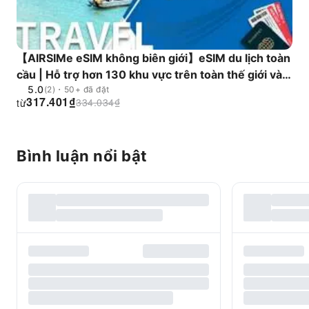
【AIRSIMe eSIM không biên giới】eSIM du lịch toàn
cầu | Hỗ trợ hơn 130 khu vực trên toàn thế giới và
5.0
có thể tái sử dụng
(2)・50+ đã đặt
317.401
₫
334.034
₫
từ
Bình luận nổi bật