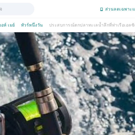
ส่วนลดเฉพาะแ
อห์ เมย์
ทัวร์หนึ่งวัน
ประสบการณ์ตกปลาทะเลน้ำลึกที่ท่าเรือเอลซ