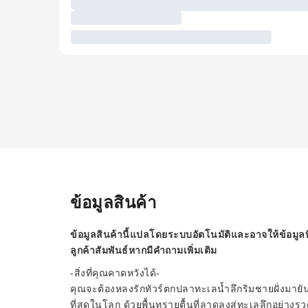
ข้อมูลสินค้า
ข้อมูลสินค้านี้แปลโดยระบบอัตโนมัติและอาจให้ข้อมูลท
ลูกค้าสัมพันธ์หากมีคำถามเพิ่มเติม
-สิ่งที่คุณคาดหวังได้-
คุณจะต้องหลงรักทัวร์ตกปลาทะเลน้ำลึกริมชายฝั่งมายัน 
ที่สุดในโลก ด้วยพื้นทรายตื้นที่ลาดลงสู่ทะเลลึกอย่