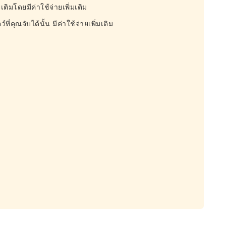
ติมโดยมีค่าใช้จ่ายเพิ่มเติม
ี่คุณจับได้นั้น มีค่าใช้จ่ายเพิ่มเติม