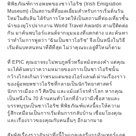
พิพิธภัณฑ์การอพยพของชาวไอริช (Irish Emigration
Museum) เป็นสถานที่ที่ยอดเยี่ยมสำหรับการเริ่มต้นวัน
ใหม่ในดับลิน ได้รับการโหวตให้เป็นสถานที่ท่องเที่ยวชั้น
นำของยุโรปจากงาน World Travel Awards สามปีติดต่อ
กัน มาค้นพบไอร์แลนด์จากมุมมองที่แตกต่าง และค้นหา
ว่าทำไมการพูดว่า “ฉันเป็นชาวไอริช” จึงเป็นหนึ่งในวิธี
เริ่มต้นบทสนทนาที่ดีที่สุด ไม่ว่าคุณจะอยู่ที่ไหนก็ตาม
ที่ EPIC คุณอาจจะไม่พบภูตจิ๋วหรือหม้อทองคำ แต่คุณ
จะได้ค้นพบว่าความหมายของการเป็นชาวไอริชนั้น
กว้างไกลเกินกว่าพรมแดนของไอร์แลนด์ ผ่านเรื่องราว
ของผู้อพยพชาวไอริชที่กลายเป็นนักวิทยาศาสตร์
นักการเมือง กวี ศิลปิน และแม้แต่โจรทั่วโลก หากคุณ
เป็นหนึ่งใน 70 ล้านคนทั่วโลกที่อ้างว่ามีเชื้อสายและ
บรรพบุรุษเป็นชาวไอริช พิพิธภัณฑ์แห่งนี้จะให้ความ
รู้สึกเหมือนเป็นการเริ่มต้นการกลับบ้าน เชื่อมโยงคุณ
และเรื่องราวของคุณกับคนอื่นๆ อีกมากมาย
สัมผัสเรื่องราวอันน่าทึ่งนี้ในแกลเลอรีแบบอินเทอร์แอค