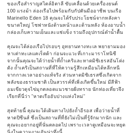
ของเรือสำราญสไตล์อิตาลี ขับเคลื่อนด้วยเครื่องยนต์
100 แรงม้า ล่องเรือไปพร้อมกับกัปตันมืออาชีพ บนเรือ
Marinello Eden 18 คุณจะได้รับประโยชน์จากหลังคา
ขนาดใหญ่ โซฟาหนังด้านหน้าและด้านหลัง ห้องอาบน้ำ
กล่องเก็บความเย็นและแช่แข็ง รวมถึงอุปกรณ์ดำน้ำตื้น
คุณจะได้ล่องเรือไปรอบๆ อุทยานทางทะเล พยายามมอง
หาเต่าทะเลแคเร็ตต้า ก่อนจะแวะที่เกาะมาราโทนิซี
จากนั้นคุณจะได้ว่ายน้ำที่ถ้ำเคริและหาดมิซิเธรสอันโด่ง
ดัง ถ้ำเคริเป็นสถานที่ที่ให้ความรู้สึกเหมือนได้หลีกหนี
จากกาลเวลาอย่างแท้จริง ส่วนหาดมิซิเธรสซึ่งเกิดจาก
พลังของธรรมชาติ เป็นสวรรค์ที่เพิ่งเกิดขึ้นใหม่ มีสีฟ้า
อมเขียวดุจไข่มุกตลอดแนวชายฝั่งทราย นักท่องเที่ยวจึง
เรียกที่นี่ว่า "หาดเรืออับปางแห่งใหม่"
สุดท้ายนี้ คุณจะได้เดินทางไปยังถ้ำอีรอส เพื่อว่ายน้ำที่
หาดปิซีนส์ ซึ่งเป็นสถานที่ที่ยังไม่เป็นที่รู้จักมากนัก และ
คุณจะอยากอยู่ที่นั่นตลอดไป เพราะเวลาดูเหมือนจะหยุด
นิ่งในความงามอันน่าทึ่งนี้