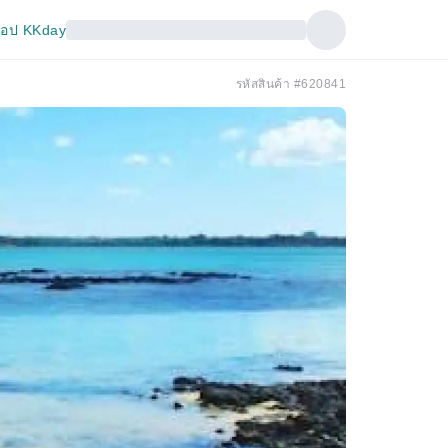
อป KKday
รหัสสินค้า #620841