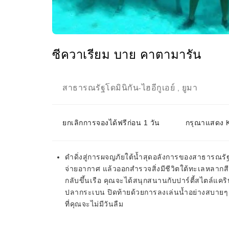
ซีควาเรียม บาย คาตามารัน
สาธารณรัฐโดมินิกัน
ไฮอีกูเอย์
ยูมา
-
,
ยกเลิกการจองได้ฟรีก่อน 1 วัน
กรุณาแสดง KK
ดำดิ่งสู่การผจญภัยใต้น้ำสุดอลังการของสาธารณร
จ่ายอากาศ แล้วออกสำรวจสิ่งมีชีวิตใต้ทะเลหลากส
กลับขึ้นเรือ คุณจะได้สนุกสนานกับปาร์ตี้สไตล์แค
ปลากระเบน ปิดท้ายด้วยการลงเล่นน้ำอย่างสบายๆ 
ที่คุณจะไม่มีวันลืม