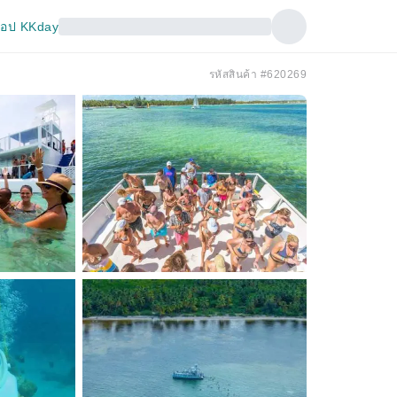
อป KKday
รหัสสินค้า #620269