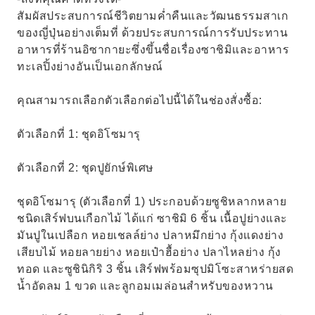
สัมผัสประสบการณ์ชีวิตยามค่ำคืนและวัฒนธรรมสาเก
ของญี่ปุ่นอย่างเต็มที่ ด้วยประสบการณ์การรับประทาน
อาหารที่ร้านอิซากายะซึ่งขึ้นชื่อเรื่องซาชิมิและอาหาร
ทะเลปิ้งย่างอันเป็นเอกลักษณ์
คุณสามารถเลือกตัวเลือกต่อไปนี้ได้ในช่องสั่งซื้อ:
ตัวเลือกที่ 1: ชุดอิโซมารุ
ตัวเลือกที่ 2: ชุดปูยักษ์พิเศษ
ชุดอิโซมารุ (ตัวเลือกที่ 1) ประกอบด้วยซูชิหลากหลาย
ชนิดเสิร์ฟบนเกือกไม้ ได้แก่ ซาชิมิ 6 ชิ้น เนื้อปูย่างและ
มันปูในเปลือก หอยเชลล์ย่าง ปลาหมึกย่าง กุ้งแดงย่าง
เสียบไม้ หอยลายย่าง หอยเป๋าฮื้อย่าง ปลาไหลย่าง กุ้ง
ทอด และซูชินิกิริ 3 ชิ้น เสิร์ฟพร้อมซุปมิโซะสาหร่ายสด
น้ำอัดลม 1 ขวด และลูกอมเมล่อนสำหรับของหวาน