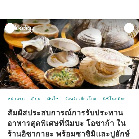
unread
notifications
6
หน้าแรก
ญี่ปุ่น
คันไซ
จังหวัดเฮียวโกะ
นิชิโนะมิยะ
อา
สัมผัสประสบการณ์การรับประทาน
อาหารสุดพิเศษที่นัมบะ โอซาก้า ใน
ร้านอิซากายะ พร้อมซาซิมิและปูยักษ์