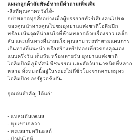
แผนกลูกค้าสัมพันธ์หากมีคำถามเพิ่มเติม
-สิ่งที่คุณคาดหวังได้-
อย่าพลาดทุกสิ่งอย่างเมื่อผู้บรรยายทัวร์เสียงคนโปรด
ของคุณนำทางคุณไปชมอุทยานแห่งชาติโอลิมปิก
พร้อมเน้นจุดที่น่าสนใจที่ห้ามพลาดด้วยเรื่องราว เคล็ด
ลับ และเส้นทางที่น่าสนใจ คุณสามารถทำตามแผนการ
เดินทางที่แนะนำ หรือสร้างทริปท่องเที่ยวของคุณเอง
แบบครึ่งวัน เต็มวัน หรือหลายวัน อุทยานแห่งชาติ
โอลิมปิกมีภูมิทัศน์ พืชพรรณ และสัตว์นานาชนิดที่หลาก
หลาย ทั้งหมดนี้อยู่ในระยะไม่กี่ชั่วโมงจากคาบสมุทร
โอลิมปิกของรัฐวอชิงตัน
จุดเด่นสำคัญ ได้แก่:
- แหลมดันเจเนส
- หุบเขาเอลวา
- ทะเลสาบควินอลต์
- ป่าฝนโฮห์