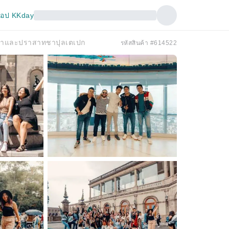
อป KKday
ยวิทยาและปราสาทชาปุลเตเปก
รหัสสินค้า #614522