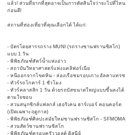
แล้ว! ส่วนที่ยากที่สุดอาจเป็นการตัดสินใจว่าจะไปที่ไหน
ก่อนดี!
สถานที่ท่องเที่ยวที่คุณเลือกได้ ได้แก่:
- บัตรโดยสารรถราง MUNI (รถรางซานฟรานซิสโก)
แบบ 1 วัน
- พิพิธภัณฑ์สัตว์น้ำแห่งอ่าว
- สถาบันวิทยาศาสตร์แห่งแคลิฟอร์เนีย
- หนีออกจากโขดหิน - ล่องเรือชมรอบเกาะอัลคาแทรซ
- ทัวร์รถโกคาร์ 1 ชั่วโมง
- ทัวร์คลาสสิก 1 วัน ด้วยรถบัสขนาดใหญ่แบบขึ้นลงได้
ตามใจชอบ
- สวนสนุกซิกส์แฟลกส์ เฮอริเคน ฮาร์เบอร์ คอนคอร์ด
(เปิดเฉพาะฤดูกาล)
- พิพิธภัณฑ์ศิลปะสมัยใหม่ซานฟรานซิสโก - SFMOMA
- สวนสัตว์ซานฟรานซิสโก
- พิพิธภัณฑ์ครอบครัววอลต์ ดิสนีย์