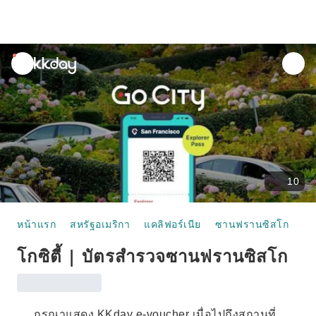
unread
notifications
10
หน้าแรก
สหรัฐอเมริกา
แคลิฟอร์เนีย
ซานฟรานซิสโก
บั
โกซิตี้ | บัตรสำรวจซานฟรานซิสโก
กรุณาแสดง KKday e-voucher เมื่อไปถึงสถานที่