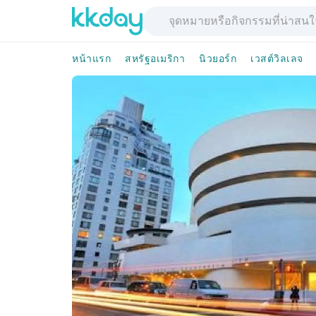
หน้าแรก
สหรัฐอเมริกา
นิวยอร์ก
เวสต์วิลเลจ