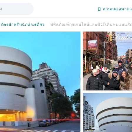
ส่วนลดเฉพาะแ
บัตรสำหรับนักท่องเที่ยว
พิพิธภัณฑ์กุกเกนไฮม์และทัวร์เดินชมแมนฮั