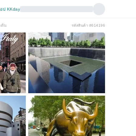
อป KKday
ตตัน
รหัสสินค้า #614196