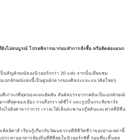
ี่ยังไม่สมบูรณ์ โปรดพิจารณาก่อนทำการสั่งซื้อ หรือติดต่อแผนก
เป็นสัญลักษณ์ของนิวยอร์กกว่า 20 แห่ง จากนั้นเยี่ยมชม
เป็นเอกลักษณ์แห่งนี้เป็นศูนย์กลางของศิลปะและแนวคิดใหม่ๆ
ส่วนที่เก่าแก่ที่สุดของแมนฮัตตัน สัมผัสบรรยากาศอันเป็นเอกลักษณ์
จักมากที่สุดของเมือง รวมถึงกราวด์ซีโร่ และรูปปั้นกระทิงชาร์จ
เดินไปยังศาลาว่าการ เราจะได้เห็นสะพานบรู๊คลินและศาลที่มีชื่อ
ิลอิตาลี เรียนรู้เกี่ยวกับวัฒนธรรมที่มีชีวิตชีวาของย่านเหล่านี้
รับประทานอาหารท้องถิ่นที่ดีที่สุดในนิวยอร์กซิตี้ ก่อนที่จะสิ้นสุด