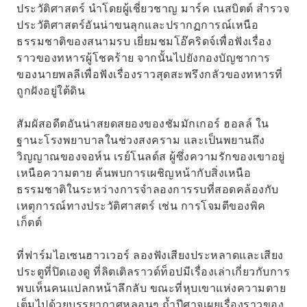
ประวัติศาสตร์ นำโดยผู้เชี่ยวชาญ มาร์ค เนสบิตต์ สำรวจ
ประวัติศาสตร์อันน่าขนลุกและปรากฏการณ์เหนือ
ธรรมชาติของสนามรบ เยี่ยมชมโอ๊คริดจ์เพื่อฟังเรื่อง
ราวของทหารผู้โชคร้าย จากนั้นไปยังกองบัญชาการ
ของนายพลลีเพื่อฟังเรื่องราวสุดสะพรึงกลัวของทหารที่
ถูกฝังอยู่ใต้ดิน
สัมผัสอดีตอันน่าสยดสยองของชัมมักเกอร์ ฮอลล์ ใน
ฐานะโรงพยาบาลในช่วงสงคราม และเป็นพยานถึง
วิญญาณของจอห์น เรย์โนลด์ส ผู้ซึ่งความรักของเขาอยู่
เหนือความตาย ค้นพบการเผชิญหน้ากับสิ่งเหนือ
ธรรมชาติในระหว่างการจำลองการรบที่สอดคล้องกับ
เหตุการณ์ทางประวัติศาสตร์ เช่น การโจมตีของพิค
เก็ตต์
ที่ฟาร์มไอเซนฮาวเวอร์ ลองฟังเสียงประหลาดและเสียง
ประตูที่ปิดเองดู ที่ลิตเติลราวด์ท็อปมีเรื่องเล่าเกี่ยวกับการ
พบเห็นคนแปลกหน้าลึกลับ ขณะที่หุบเขาแห่งความตาย
เต็มไปด้วยบรรยากาศหลอนๆ ถ้ำปีศาจเผยเรื่องราวของ