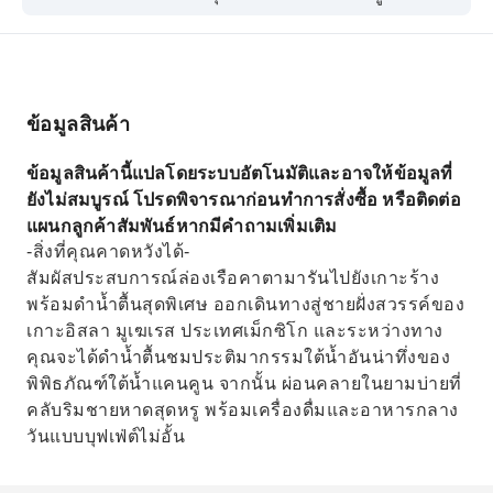
สวรรค์ของเกาะอิสลา มูเฆเรส ประเทศเม็กซิโก และ
ระหว่างทาง คุณจะได้ดำน้ำตื้นชมประติมากรรมใต้
น้ำอันน่าทึ่งของพิพิธภัณฑ์ใต้น้ำแคนคูน จากนั้น
ผ่อนคลายในยามบ่ายที่คลับริมชายหาดสุดหรู พร้อม
ข้อมูลสินค้า
เครื่องดื่มและอาหารกลางวันแบบบุฟเฟ่ต์ไม่อั้น
ข้อมูลสินค้านี้แปลโดยระบบอัตโนมัติและอาจให้ข้อมูลที่
ยังไม่สมบูรณ์ โปรดพิจารณาก่อนทำการสั่งซื้อ หรือติดต่อ
แผนกลูกค้าสัมพันธ์หากมีคำถามเพิ่มเติม
-สิ่งที่คุณคาดหวังได้-
สัมผัสประสบการณ์ล่องเรือคาตามารันไปยังเกาะร้าง
พร้อมดำน้ำตื้นสุดพิเศษ ออกเดินทางสู่ชายฝั่งสวรรค์ของ
เกาะอิสลา มูเฆเรส ประเทศเม็กซิโก และระหว่างทาง
คุณจะได้ดำน้ำตื้นชมประติมากรรมใต้น้ำอันน่าทึ่งของ
พิพิธภัณฑ์ใต้น้ำแคนคูน จากนั้น ผ่อนคลายในยามบ่ายที่
คลับริมชายหาดสุดหรู พร้อมเครื่องดื่มและอาหารกลาง
วันแบบบุฟเฟ่ต์ไม่อั้น