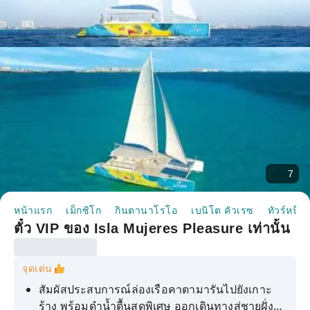
7
หน้าแรก
เม็กซิโก
กินตานาโรโอ
เบนิโต คัวเรซ
ทัวร์หนึ่ง
ตั๋ว VIP ของ Isla Mujeres Pleasure เท่านั้น
จุดเด่น
สัมผัสประสบการณ์ล่องเรือคาตามารันไปยังเกาะ
ร้าง พร้อมดำน้ำตื้นสุดพิเศษ ออกเดินทางสู่ชายฝั่ง