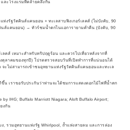
 และโรงแรมที่คล้ายคลึงกัน
นแห่งรัฐวัตคินส์แคนยอน + ทะเลสาบฟิงเกอร์เลคส์ (ไม่บังคับ, 90
คินส์แคนยอน) → ทัวร์ชมน้ำตกไนแอการายามค่ำคืน (บังคับ, 90
เลคส์ เหมาะสำหรับทริปฤดูร้อน และควรไปเที่ยวหลังจากที่
ึงตุลาคมของทุกปี) โปรดตรวจสอบวันที่เปิดทำการที่แน่นอนได้
ล้ว จะไม่สามารถเข้าชมอุทยานแห่งรัฐวัตคินส์แคนยอนและทะเล
ดีขึ้น เราขอรับประกันว่าท่านจะได้ชมการแสดงดอกไม้ไฟที่น้ำตก
by IHG; Buffalo Marriott Niagara; Aloft Buffalo Airport;
ยงกัน
โมง, รวมอุทยานแห่งรัฐ Whirlpool, ถ้ำแห่งสายลม และการล่อง