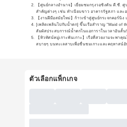
【ศูนย์กลางอำนาจ】เยี่ยมชมกรุงวอชิงตัน ดี.ซี. ศ
สำคัญต่างๆ เช่น ทำเนียบขาว อาคารรัฐสภา และ
【งานฝีมือสมัยใหม่】ก้าวเข้าสู่ศูนย์กระจกคอร์นิ
[เพลิดเพลินไปกับน้ำตก] ขึ้นเรือสำราญ "Maid of 
สัมผัสประสบการณ์น้ำตกไนแอการาในเวลาอันสั้น
【ทิวทัศน์หมู่เกาะพันเกาะ】เรือที่สวยงามจะพาคุณ
สบายๆ บนทะเลสาบเพื่อชื่นชมเกาะและคฤหาสน์อันเ
ตัวเลือกแพ็กเกจ