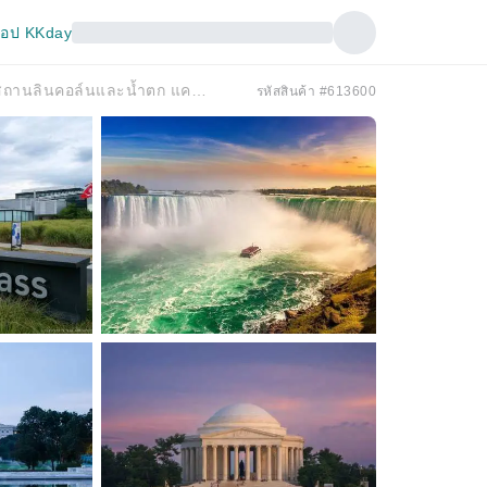
อป KKday
ทัวร์ไฮไลท์ 4 วัน นครนิวยอร์ก | อาคารรัฐสภา ทำเนียบขาว อนุสรณ์สถานลินคอล์นและน้ำตก แคนยอนแลนด์ส หมู่เกาะพันเกาะ (รวมทุกอย่าง)
รหัสสินค้า #613600