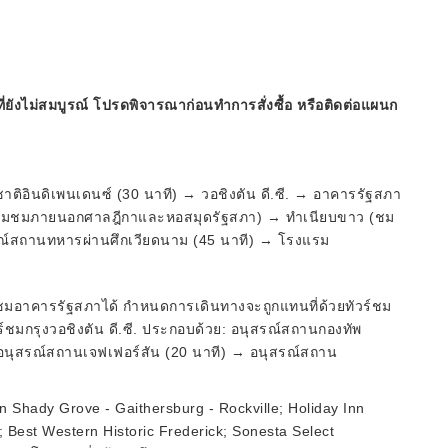
ี่ยังไม่สมบูรณ์ โปรดพิจารณาก่อนทำการสั่งซื้อ หรือติดต่อแผนก
าติอินดิเพนเดนซ์ (30 นาที) → วอชิงตัน ดี.ซี. → อาคารรัฐสภา
มง, รวมชมภายนอกศาลฎีกาและหอสมุดรัฐสภา) → ทำเนียบขาว (ชม
ณ์สถานทหารผ่านศึกเวียดนาม (45 นาที) → โรงแรม
าชมอาคารรัฐสภาได้ กำหนดการเดินทางจะถูกแทนที่ด้วยทัวร์ชม
ร์ชมกรุงวอชิงตัน ดี.ซี. ประกอบด้วย: อนุสรณ์สถานกองทัพ
นุสรณ์สถานเจฟเฟอร์สัน (20 นาที) → อนุสรณ์สถาน
n Shady Grove - Gaithersburg - Rockville; Holiday Inn
 Best Western Historic Frederick; Sonesta Select