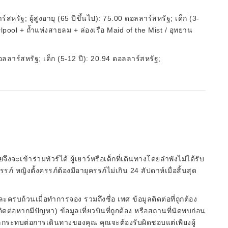
หรัฐ; ผู้สูงอายุ (65 ปีขึ้นไป): 75.00 ดอลลาร์สหรัฐ; เด็ก (3-
lpool + ถ้ำแห่งสายลม + ล่องเรือ Maid of the Mist / อุทยาน
 ดอลลาร์สหรัฐ; เด็ก (5-12 ปี): 20.94 ดอลลาร์สหรัฐ;
้วยจึงจะเข้าร่วมทัวร์ได้ ผู้เยาว์หรือเด็กที่เดินทางโดยลำพังไม่ได้รับ
ภ์ หญิงตั้งครรภ์ต้องมีอายุครรภ์ไม่เกิน 24 สัปดาห์เมื่อสิ้นสุด
ะครบถ้วนเมื่อทำการจอง รวมถึงชื่อ เพศ ข้อมูลติดต่อที่ถูกต้อง
่อหากมีปัญหา) ข้อมูลเที่ยวบินที่ถูกต้อง หรือสถานที่นัดพบก่อน
่งผลกระทบต่อการเดินทางของคุณ คุณจะต้องรับผิดชอบแต่เพียงผู้