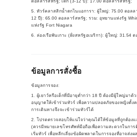
ดอลลาร์สหรัฐ; เด็ก (3-12 ปี): 17.00 ดอลลาร์สหรัฐ;
5. ทัวร์คลาสสิกน้ำตกไนแอการา: ผู้ใหญ่: 75.00 ดอลลาร์ส
12 ปี): 65.00 ดอลลาร์สหรัฐ; รวม: อุทยานแห่งรัฐ Whir
แห่งรัฐ Fort Niagara
6. ล่องเรือพันเกาะ (ฝั่งสหรัฐอเมริกา): ผู้ใหญ่: 31.54
ข้อมูลการสั่งซื้อ
ข้อมูลการจอง:
1. ผู้เยาว์หรือเด็กที่มีอายุต่ำกว่า 18 ปี ต้องมีผู้ใหญ่มาด
อนุญาตให้เข้าร่วมทัวร์ เพื่อความปลอดภัยของหญิงตั้งครร
การเดินทางจึงจะเข้าร่วมทัวร์ได้
2. โปรดตรวจสอบให้แน่ใจว่าคุณได้ให้ข้อมูลที่ถูกต้องแล
(ควรมีหมายเลขโทรศัพท์มือถือเพื่อความสะดวกในการติดต
เริ่มทัวร์ เพื่อหลีกเลี่ยงข้อผิดพลาดในการจองที่อาจส