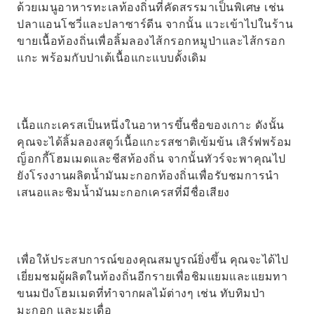
ด้วยเมนูอาหารทะเลท้องถิ่นที่คัดสรรมาเป็นพิเศษ เช่น
ปลาแอนโชวี่และปลาซาร์ดีน จากนั้น แวะเข้าไปในร้าน
ขายเนื้อท้องถิ่นเพื่อลิ้มลองไส้กรอกหมูป่าและไส้กรอก
แกะ พร้อมกับปาเต้เนื้อแกะแบบดั้งเดิม
เนื้อแกะเครสเป็นหนึ่งในอาหารขึ้นชื่อของเกาะ ดังนั้น
คุณจะได้ลิ้มลองสตูว์เนื้อแกะรสชาติเข้มข้น เสิร์ฟพร้อม
ญ็อกกี้โฮมเมดและชีสท้องถิ่น จากนั้นทัวร์จะพาคุณไป
ยังโรงงานผลิตน้ำมันมะกอกท้องถิ่นเพื่อรับชมการนำ
เสนอและชิมน้ำมันมะกอกเครสที่มีชื่อเสียง
เพื่อให้ประสบการณ์ของคุณสมบูรณ์ยิ่งขึ้น คุณจะได้ไป
เยี่ยมชมผู้ผลิตในท้องถิ่นอีกรายเพื่อชิมแยมและแยมทา
ขนมปังโฮมเมดที่ทำจากผลไม้ต่างๆ เช่น ทับทิมป่า
มะกอก และมะเดื่อ