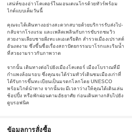
เสน่ห์ของอ่าวโคเตอร์ในมอนเตเนโกรด้วยทัวร์พร้อม
ไกด์แบบเต็มวันนี้
คุณจะได้เดินทางอย่างสะดวกสบายด้วยบริการรับส่งไป-
กลับจากโรงแรม และเพลิดเพลินกับการขับรถชมวิว
สวยงามเลียบชายฝั่งทะเลเอเดรียติก สำรวจเมืองเปราสต์
อันงดงาม ซึ่งขึ้นชื่อเรื่องสถาปัตยกรรมบาโรกและริมน้ำ
ที่สวยงามราวกับภาพวาด
จากนั้น เดินทางต่อไปยังเมืองโคเตอร์ เมืองโบราณที่มี
กำแพงล้อมรอบ ซึ่งคุณจะได้ร่วมทัวร์เดินชมเมืองเก่าที่
ได้รับการขึ้นทะเบียนเป็นมรดกโลกโดย UNESCO
พร้อมไกด์นำทาง จากนั้นจะมีเวลาว่างให้คุณได้เดินเล่น
ช้อปปิ้ง หรือพักผ่อนตามอัธยาศัย ก่อนเดินทางกลับไปยัง
ดูบรอฟนิค
ข้อมูลการสั่งซื้อ