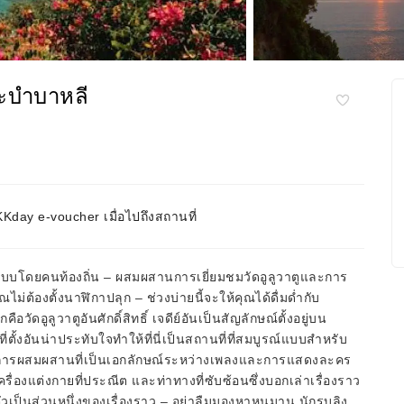
มระบำบาหลี
day e-voucher เมื่อไปถึงสถานที่
อกแบบโดยคนท้องถิ่น – ผสมผสานการเยี่ยมชมวัดอูลูวาตูและการ
ม่ต้องตั้งนาฬิกาปลุก – ช่วงบ่ายนี้จะให้คุณได้ดื่มด่ำกับ
ัดอูลูวาตูอันศักดิ์สิทธิ์ เจดีย์อันเป็นสัญลักษณ์ตั้งอยู่บน
ั้งอันน่าประทับใจทำให้ที่นี่เป็นสถานที่ที่สมบูรณ์แบบสำหรับ
– การผสมผสานที่เป็นเอกลักษณ์ระหว่างเพลงและการแสดงละคร
่องแต่งกายที่ประณีต และท่าทางที่ซับซ้อนซึ่งบอกเล่าเรื่องราว
เป็นส่วนหนึ่งของเรื่องราว – อย่าลืมมองหาหนุมาน นักรบลิง