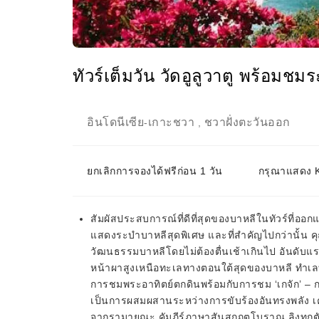
ทัวร์เต็มวัน วัดอูลูวาตู พร้อมช
อินโดนีเซีย
เกาะชวา
ชวาฝั่งตะวันออก
-
,
ยกเลิกการจองได้ฟรีก่อน 1 วัน
กรุณาแสดง KK
สัมผัสประสบการณ์ที่ดีที่สุดของบาหลีในทัวร์ที่อ
แสดงระบำบาหลีสุดพิเศษ และที่สำคัญไปกว่านั้น คุณไ
วัฒนธรรมบาหลีโดยไม่ต้องตื่นเช้าเกินไป อันดับแรกคือว
หน้าผาสูงเหนือทะเลทางตอนใต้สุดของบาหลี ทำเลที่ต
การชมพระอาทิตย์ตกดินพร้อมกับการชม ‘เกจัก’ 
เป็นการผสมผสานระหว่างการขับร้องอันทรงพลัง เครื
จากรามายณะ คัมภีร์ภาษาสันสกฤตโบราณ ลิงทุกตัว