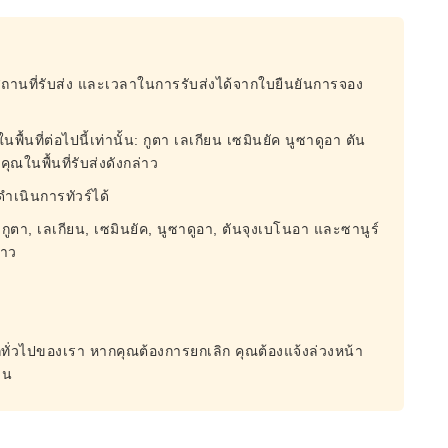
สถานที่รับส่ง และเวลาในการรับส่งได้จากใบยืนยันการจอง
นที่ต่อไปนี้เท่านั้น: กูตา เลเกียน เซมินยัค นูซาดูอา ตัน
ณในพื้นที่รับส่งดังกล่าว
ดำเนินการทัวร์ได้
: กูตา, เลเกียน, เซมินยัค, นูซาดูอา, ตันจุงเบโนอา และซานูร์
่าว
ั่วไปของเรา หากคุณต้องการยกเลิก คุณต้องแจ้งล่วงหน้า
วน