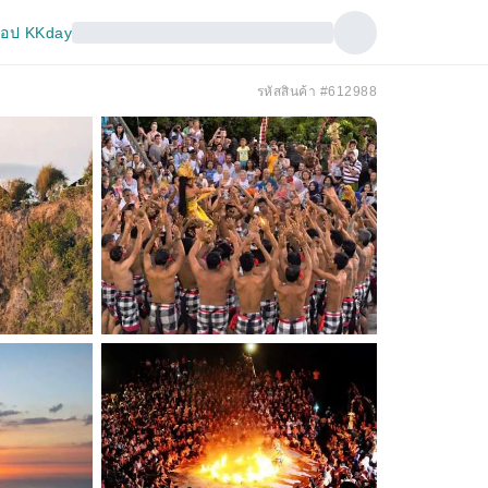
อป KKday
รหัสสินค้า #612988