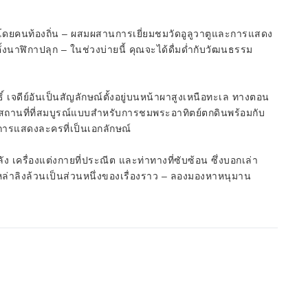
บบโดยคนท้องถิ่น – ผสมผสานการเยี่ยมชมวัดอูลูวาตูและการแสดง
ั้งนาฬิกาปลุก – ในช่วงบ่ายนี้ คุณจะได้ดื่มด่ำกับวัฒนธรรม
ิ์ เจดีย์อันเป็นสัญลักษณ์ตั้งอยู่บนหน้าผาสูงเหนือทะเล ทางตอน
เป็นสถานที่ที่สมบูรณ์แบบสำหรับการชมพระอาทิตย์ตกดินพร้อมกับ
ารแสดงละครที่เป็นเอกลักษณ์
รื่องแต่งกายที่ประณีต และท่าทางที่ซับซ้อน ซึ่งบอกเล่า
ลิงล้วนเป็นส่วนหนึ่งของเรื่องราว – ลองมองหาหนุมาน