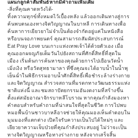
แผนกลูกค้าสัมพันธ์หากมีคำถามเพิ่มเติม
-สิ่งที่คุณคาดหวังได้-
ทิ้งความทุกข์ทั้งหมดไว้เบื้องหลัง แล้วออกเดินทางสู่การ
ค้นพบตนเองทางจิตวิญญาณในบาหลี การเดินทางเพื่อ
ค้นหาการเยียวยาไม่จำเป็นต้องจำกัดอยู่แค่ในหนังสือ
หรือบนจอภาพยนตร์ คุณสามารถสัมผัสประสบการณ์
Eat Pray Love บนเกาะแห่งเทพเจ้าได้ด้วยตัวเอง เมื่อ
คุณออกผจญภัยเต็มวันไปยังสถานที่ศักดิ์สิทธิ์ที่สุดใน
เมือง เริ่มต้นการค้นหาของคุณด้วยการไปเยือนวัดน้ำ
เมิ่งเงิง หรือวัดสุทธามาลา ที่ซึ่งคุณจะได้อาบน้ำในน้ำพุ
เย็นฉ่ำในพิธีกรรมอาบน้ำศักดิ์สิทธิ์เพื่อชำระล้างร่างกาย
และจิตวิญญาณ สำรวจสถานที่มรดกทางวัฒนธรรมแห่ง
ชาติแห่งนี้ และชมสถาปัตยกรรมอันงดงามที่สร้างขึ้น
ตั้งแต่สมัยอาณาจักรบาหลีโบราณ หากคุณกำลังมองหา
คำตอบสำหรับคำถามที่น่าสนใจที่สุดในชีวิต การไปพบ
หมอพื้นบ้านชาวบาหลีอาจช่วยให้คุณมองเห็นคำตอบใน
มุมมองที่แตกต่าง เปิดใจรับความเป็นไปได้ใหม่ๆ และ
เยียวยาความเจ็บป่วยที่คุณกำลังประสบอยู่ ไม่ว่าจะเป็น
ทางจิตวิญญาณหรือทางร่างกาย หลังจากเสร็จสิ้น