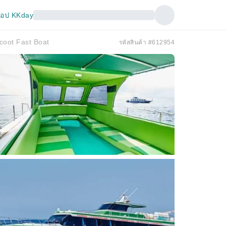
อป KKday
coot Fast Boat
รหัสสินค้า #612954