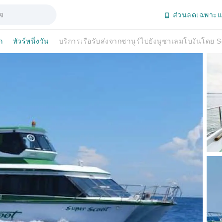
ส่วนลดเฉพาะแ
ก
ทัวร์หนึ่งวัน
บริการเรือรับส่งจากซานูร์ไปยังนูซาเลมโบงันโดย S