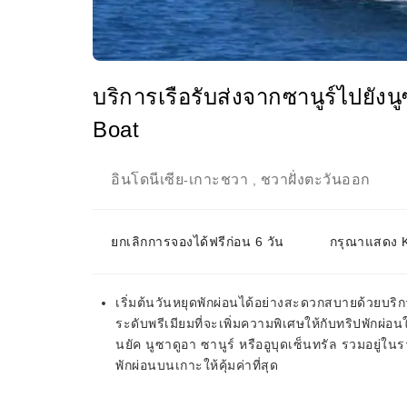
บริการเรือรับส่งจากซานูร์ไปยัง
Boat
อินโดนีเซีย
เกาะชวา
ชวาฝั่งตะวันออก
-
,
ยกเลิกการจองได้ฟรีก่อน 6 วัน
กรุณาแสดง KK
เริ่มต้นวันหยุดพักผ่อนได้อย่างสะดวกสบายด้วยบริก
ระดับพรีเมียมที่จะเพิ่มความพิเศษให้กับทริปพักผ
นยัค นูซาดูอา ซานูร์ หรืออูบุดเซ็นทรัล รวมอยู่ใน
พักผ่อนบนเกาะให้คุ้มค่าที่สุด