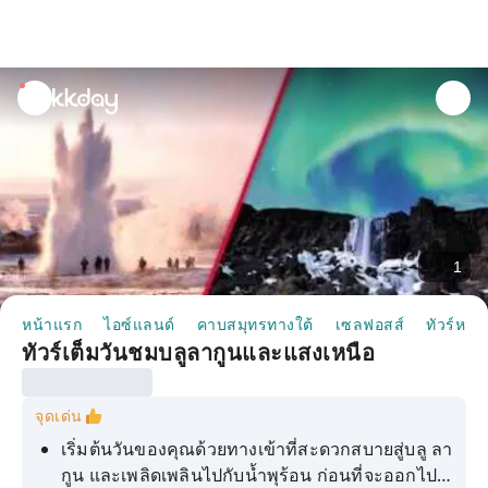
unread
notifications
1
หน้าแรก
ไอซ์แลนด์
คาบสมุทรทางใต้
เซลฟอสส์
ทัวร์หนึ่ง
ทัวร์เต็มวันชมบลูลากูนและแสงเหนือ
จุดเด่น
เริ่มต้นวันของคุณด้วยทางเข้าที่สะดวกสบายสู่บลู ลา
กูน และเพลิดเพลินไปกับน้ำพุร้อน ก่อนที่จะออกไป